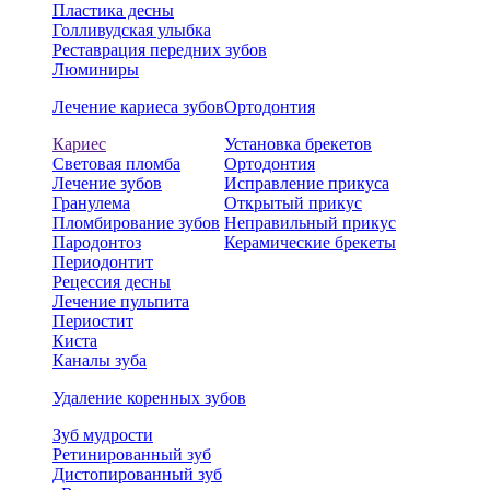
Пластика десны
Голливудская улыбка
Реставрация передних зубов
Люминиры
Лечение кариеса зубов
Ортодонтия
Кариес
Установка брекетов
Световая пломба
Ортодонтия
Лечение зубов
Исправление прикуса
Гранулема
Открытый прикус
Пломбирование зубов
Неправильный прикус
Пародонтоз
Керамические брекеты
Периодонтит
Рецессия десны
Лечение пульпита
Периостит
Киста
Каналы зуба
Удаление коренных зубов
Зуб мудрости
Ретинированный зуб
Дистопированный зуб