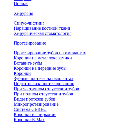
Полная
Хирургия
Синус-лифтинг
Наращивание костной ткани
Хирургическая стоматология
Протезирование
Протезирование зубов на имплантах
Коронки из металлокерамики
Вставить зубы
Коронки на передние зубы
Коронки
Зубные протезы на имплантах
Подготовка к протезированию
При частичном отсутствии зубов
При полном отсутствии зубов
Виды протезов зубов
Микропротезирование
Система CEREC
Коронки из циркония
Коронки E-Max