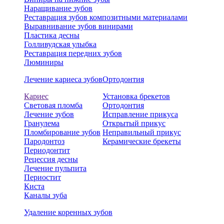
Наращивание зубов
Реставрация зубов композитными материалами
Выравнивание зубов винирами
Пластика десны
Голливудская улыбка
Реставрация передних зубов
Люминиры
Лечение кариеса зубов
Ортодонтия
Кариес
Установка брекетов
Световая пломба
Ортодонтия
Лечение зубов
Исправление прикуса
Гранулема
Открытый прикус
Пломбирование зубов
Неправильный прикус
Пародонтоз
Керамические брекеты
Периодонтит
Рецессия десны
Лечение пульпита
Периостит
Киста
Каналы зуба
Удаление коренных зубов