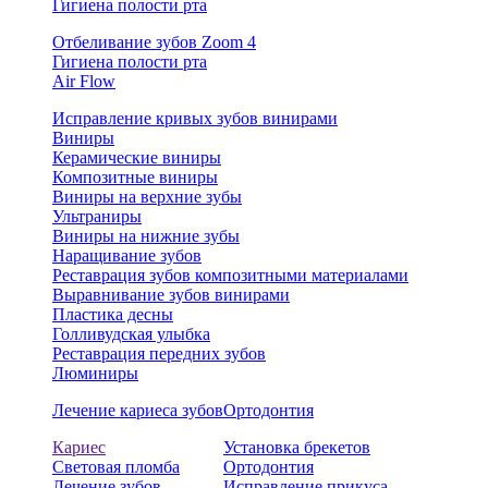
Гигиена полости рта
Отбеливание зубов Zoom 4
Гигиена полости рта
Air Flow
Исправление кривых зубов винирами
Виниры
Керамические виниры
Композитные виниры
Виниры на верхние зубы
Ультраниры
Виниры на нижние зубы
Наращивание зубов
Реставрация зубов композитными материалами
Выравнивание зубов винирами
Пластика десны
Голливудская улыбка
Реставрация передних зубов
Люминиры
Лечение кариеса зубов
Ортодонтия
Кариес
Установка брекетов
Световая пломба
Ортодонтия
Лечение зубов
Исправление прикуса