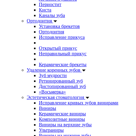
Периостит
Киста
Каналы зуба
Ортодонтия
Установка брекетов
Ортодонтия
Исправление прикуса
Открытый прикус
Неправильный прикус
Керамические брекеты
Удаление коренных зубов
Зуб мудрости
Ретинированный зуб
Дистопированный зуб
«Восьмерка»
Эстетическая стоматология
Исправление кривых зубов винирами
Виниры
Керамические виниры
Композитные виниры
Виниры на верхние зубы
Ультраниры
Виниры на нижние зубы