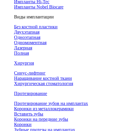
Импланты Hi-Tec
Импланты Nobel Biocare
Виды имплантации
Без костной пластики
Двухэтапная
Одноэтапная
Одномоментная
Лазерная
Полная
Хирургия
Синус-лифтинг
Наращивание костной ткани
Хирургическая стоматология
Протезирование
Протезирование зубов на имплантах
Коронки из металлокерамики
Вставить зубы
Коронки на передние зубы
Коронки
Зубные протезы на имплантах