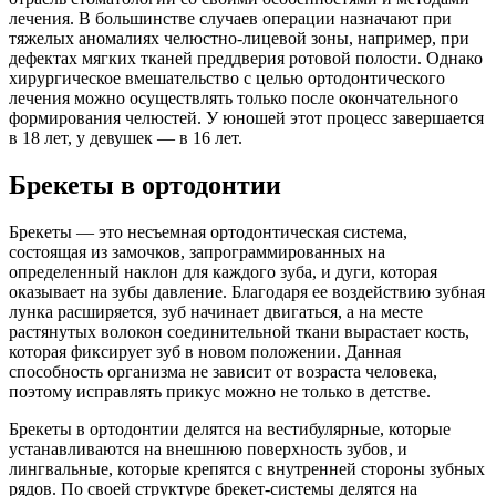
лечения. В большинстве случаев операции назначают при
тяжелых аномалиях челюстно-лицевой зоны, например, при
дефектах мягких тканей преддверия ротовой полости. Однако
хирургическое вмешательство с целью ортодонтического
лечения можно осуществлять только после окончательного
формирования челюстей. У юношей этот процесс завершается
в 18 лет, у девушек — в 16 лет.
Брекеты в ортодонтии
Брекеты — это несъемная ортодонтическая система,
состоящая из замочков, запрограммированных на
определенный наклон для каждого зуба, и дуги, которая
оказывает на зубы давление. Благодаря ее воздействию зубная
лунка расширяется, зуб начинает двигаться, а на месте
растянутых волокон соединительной ткани вырастает кость,
которая фиксирует зуб в новом положении. Данная
способность организма не зависит от возраста человека,
поэтому исправлять прикус можно не только в детстве.
Брекеты в ортодонтии делятся на вестибулярные, которые
устанавливаются на внешнюю поверхность зубов, и
лингвальные, которые крепятся с внутренней стороны зубных
рядов. По своей структуре брекет-системы делятся на