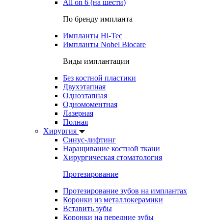
All on 6 (на шести)
По бренду импланта
Импланты Hi-Tec
Импланты Nobel Biocare
Виды имплантации
Без костной пластики
Двухэтапная
Одноэтапная
Одномоментная
Лазерная
Полная
Хирургия
Синус-лифтинг
Наращивание костной ткани
Хирургическая стоматология
Протезирование
Протезирование зубов на имплантах
Коронки из металлокерамики
Вставить зубы
Коронки на передние зубы