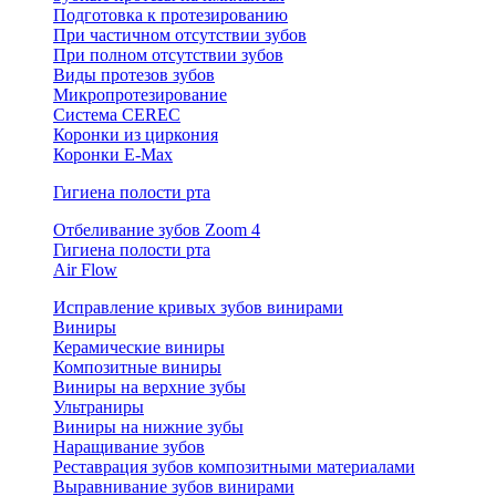
Подготовка к протезированию
При частичном отсутствии зубов
При полном отсутствии зубов
Виды протезов зубов
Микропротезирование
Система CEREC
Коронки из циркония
Коронки E-Max
Гигиена полости рта
Отбеливание зубов Zoom 4
Гигиена полости рта
Air Flow
Исправление кривых зубов винирами
Виниры
Керамические виниры
Композитные виниры
Виниры на верхние зубы
Ультраниры
Виниры на нижние зубы
Наращивание зубов
Реставрация зубов композитными материалами
Выравнивание зубов винирами