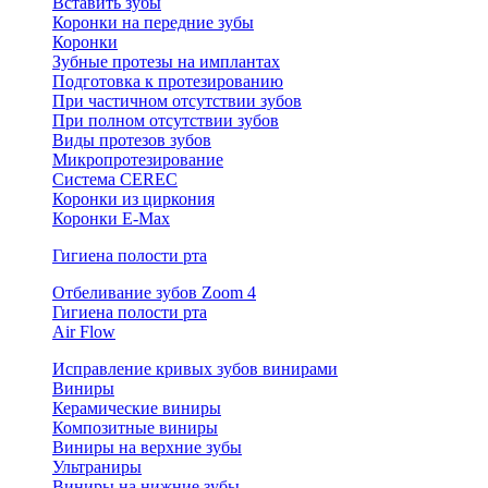
Вставить зубы
Коронки на передние зубы
Коронки
Зубные протезы на имплантах
Подготовка к протезированию
При частичном отсутствии зубов
При полном отсутствии зубов
Виды протезов зубов
Микропротезирование
Система CEREC
Коронки из циркония
Коронки E-Max
Гигиена полости рта
Отбеливание зубов Zoom 4
Гигиена полости рта
Air Flow
Исправление кривых зубов винирами
Виниры
Керамические виниры
Композитные виниры
Виниры на верхние зубы
Ультраниры
Виниры на нижние зубы