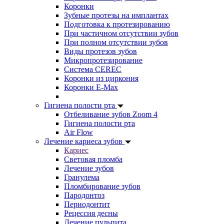
Коронки
Зубные протезы на имплантах
Подготовка к протезированию
При частичном отсутствии зубов
При полном отсутствии зубов
Виды протезов зубов
Микропротезирование
Система CEREC
Коронки из циркония
Коронки E-Max
Гигиена полости рта
Отбеливание зубов Zoom 4
Гигиена полости рта
Air Flow
Лечение кариеса зубов
Кариес
Световая пломба
Лечение зубов
Гранулема
Пломбирование зубов
Пародонтоз
Периодонтит
Рецессия десны
Лечение пульпита