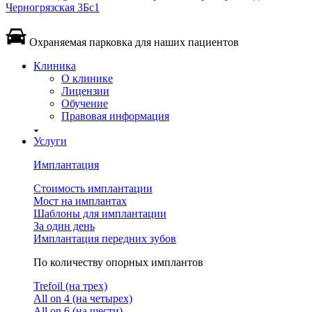
Черногрязская 3Бс1
Охраняемая парковка для наших пациентов
Клиника
О клинике
Лицензии
Обучение
Правовая информация
Услуги
Имплантация
Стоимость имплантации
Мост на имплантах
Шаблоны для имплантации
За один день
Имплантация передних зубов
По количеству опорных имплантов
Trefoil (на трех)
All on 4 (на четырех)
All on 6 (на шести)