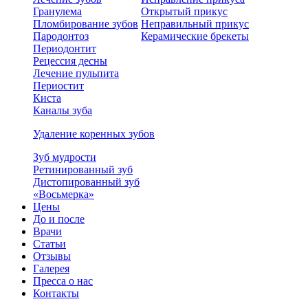
Гранулема
Открытый прикус
Пломбирование зубов
Неправильный прикус
Пародонтоз
Керамические брекеты
Периодонтит
Рецессия десны
Лечение пульпита
Периостит
Киста
Каналы зуба
Удаление коренных зубов
Зуб мудрости
Ретинированный зуб
Дистопированный зуб
«Восьмерка»
Цены
До и после
Врачи
Статьи
Отзывы
Галерея
Пресса о нас
Контакты