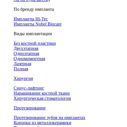
По бренду импланта
Импланты Hi-Tec
Импланты Nobel Biocare
Виды имплантации
Без костной пластики
Двухэтапная
Одноэтапная
Одномоментная
Лазерная
Полная
Хирургия
Синус-лифтинг
Наращивание костной ткани
Хирургическая стоматология
Протезирование
Протезирование зубов на имплантах
Коронки из металлокерамики