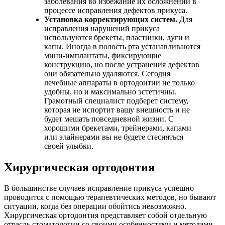
заболевания во избежание их осложнений в
процессе исправления дефектов прикуса.
Установка корректирующих систем.
Для
исправления нарушений прикуса
используются брекеты, пластинки, дуги и
капы. Иногда в полость рта устанавливаются
мини-имплантаты, фиксирующие
конструкцию, но после устранения дефектов
они обязательно удаляются. Сегодня
лечебные аппараты в ортодонтии не только
удобны, но и максимально эстетичны.
Грамотный специалист подберет систему,
которая не испортит вашу внешность и не
будет мешать повседневной жизни. С
хорошими брекетами, трейнерами, капами
или элайнерами вы не будете стесняться
своей улыбки.
Хирургическая ортодонтия
В большинстве случаев исправление прикуса успешно
проводится с помощью терапевтических методов, но бывают
ситуации, когда без операции обойтись невозможно.
Хирургическая ортодонтия представляет собой отдельную
отрасль стоматологии со своими особенностями и методами