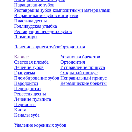
Наращивание зубов
Реставрация зубов композитными материалами
Выравнивание зубов винирами
Пластика десны
Голливудская улыбка
Реставрация передних зубов
Люминиры
Лечение кариеса зубов
Ортодонтия
Кариес
Установка брекетов
Световая пломба
Ортодонтия
Лечение зубов
Исправление прикуса
Гранулема
Открытый прикус
Пломбирование зубов
Неправильный прикус
Пародонтоз
Керамические брекеты
Периодонтит
Рецессия десны
Лечение пульпита
Периостит
Киста
Каналы зуба
Удаление коренных зубов