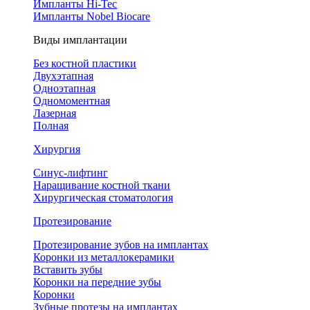
Импланты Hi-Tec
Импланты Nobel Biocare
Виды имплантации
Без костной пластики
Двухэтапная
Одноэтапная
Одномоментная
Лазерная
Полная
Хирургия
Синус-лифтинг
Наращивание костной ткани
Хирургическая стоматология
Протезирование
Протезирование зубов на имплантах
Коронки из металлокерамики
Вставить зубы
Коронки на передние зубы
Коронки
Зубные протезы на имплантах