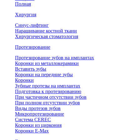
Полная
Хирургия
Синус-лифтинг
Наращивание костной ткани
Хирургическая стоматология
Протезирование
Протезирование зубов на имплантах
Коронки из металлокерамики
Вставить зубы
Коронки на передние зубы
Коронки
Зубные протезы на имплантах
Подготовка к протезированию
При частичном отсутствии зубов
При полном отсутствии зубов
Виды протезов зубов
Микропротезирование
Система CEREC
Коронки из циркония
Коронки E-Max