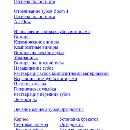
Гигиена полости рта
Отбеливание зубов Zoom 4
Гигиена полости рта
Air Flow
Исправление кривых зубов винирами
Виниры
Керамические виниры
Композитные виниры
Виниры на верхние зубы
Ультраниры
Виниры на нижние зубы
Наращивание зубов
Реставрация зубов композитными материалами
Выравнивание зубов винирами
Пластика десны
Голливудская улыбка
Реставрация передних зубов
Люминиры
Лечение кариеса зубов
Ортодонтия
Кариес
Установка брекетов
Световая пломба
Ортодонтия
Лечение зубов
Исправление прикуса