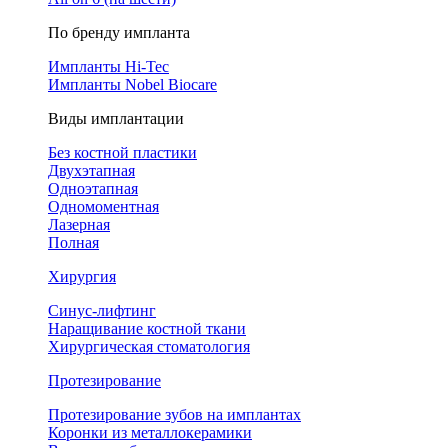
По бренду импланта
Импланты Hi-Tec
Импланты Nobel Biocare
Виды имплантации
Без костной пластики
Двухэтапная
Одноэтапная
Одномоментная
Лазерная
Полная
Хирургия
Синус-лифтинг
Наращивание костной ткани
Хирургическая стоматология
Протезирование
Протезирование зубов на имплантах
Коронки из металлокерамики