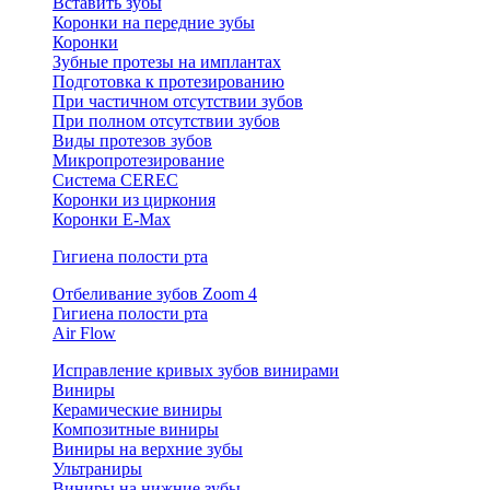
Вставить зубы
Коронки на передние зубы
Коронки
Зубные протезы на имплантах
Подготовка к протезированию
При частичном отсутствии зубов
При полном отсутствии зубов
Виды протезов зубов
Микропротезирование
Система CEREC
Коронки из циркония
Коронки E-Max
Гигиена полости рта
Отбеливание зубов Zoom 4
Гигиена полости рта
Air Flow
Исправление кривых зубов винирами
Виниры
Керамические виниры
Композитные виниры
Виниры на верхние зубы
Ультраниры
Виниры на нижние зубы