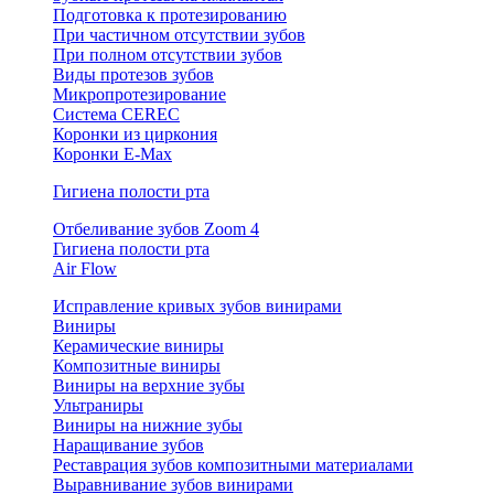
Подготовка к протезированию
При частичном отсутствии зубов
При полном отсутствии зубов
Виды протезов зубов
Микропротезирование
Система CEREC
Коронки из циркония
Коронки E-Max
Гигиена полости рта
Отбеливание зубов Zoom 4
Гигиена полости рта
Air Flow
Исправление кривых зубов винирами
Виниры
Керамические виниры
Композитные виниры
Виниры на верхние зубы
Ультраниры
Виниры на нижние зубы
Наращивание зубов
Реставрация зубов композитными материалами
Выравнивание зубов винирами