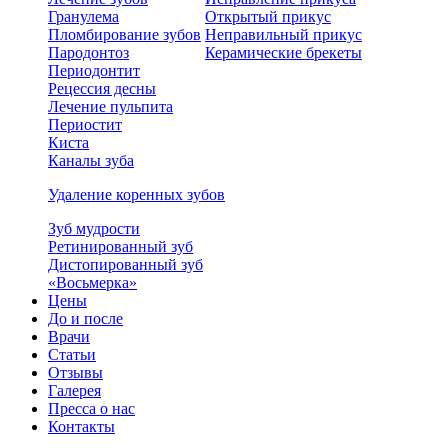
Гранулема
Открытый прикус
Пломбирование зубов
Неправильный прикус
Пародонтоз
Керамические брекеты
Периодонтит
Рецессия десны
Лечение пульпита
Периостит
Киста
Каналы зуба
Удаление коренных зубов
Зуб мудрости
Ретинированный зуб
Дистопированный зуб
«Восьмерка»
Цены
До и после
Врачи
Статьи
Отзывы
Галерея
Пресса о нас
Контакты