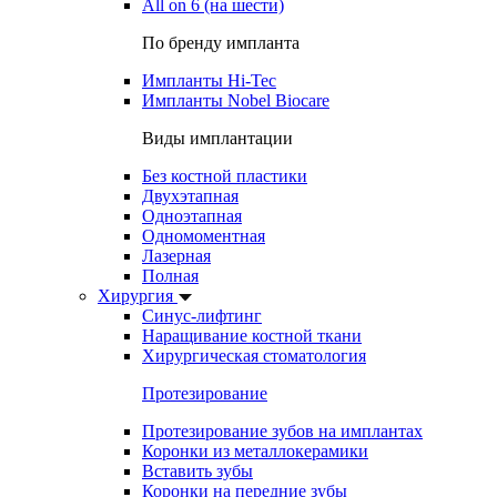
All on 6 (на шести)
По бренду импланта
Импланты Hi-Tec
Импланты Nobel Biocare
Виды имплантации
Без костной пластики
Двухэтапная
Одноэтапная
Одномоментная
Лазерная
Полная
Хирургия
Синус-лифтинг
Наращивание костной ткани
Хирургическая стоматология
Протезирование
Протезирование зубов на имплантах
Коронки из металлокерамики
Вставить зубы
Коронки на передние зубы