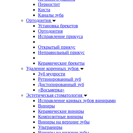
Периостит
Киста
Каналы зуба
Ортодонтия
Установка брекетов
Ортодонтия
Исправление прикуса
Открытый прикус
Неправильный прикус
Керамические брекеты
Удаление коренных зубов
Зуб мудрости
Ретинированный зуб
Дистопированный зуб
«Восьмерка»
Эстетическая стоматология
Исправление кривых зубов винирами
Виниры
Керамические виниры
Композитные виниры
Виниры на верхние зубы
Ультраниры
Виниры на нижние зубы