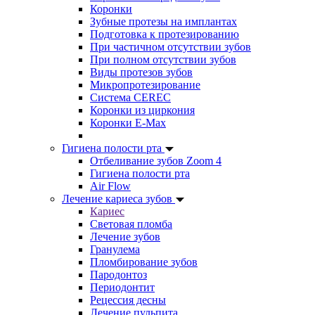
Коронки
Зубные протезы на имплантах
Подготовка к протезированию
При частичном отсутствии зубов
При полном отсутствии зубов
Виды протезов зубов
Микропротезирование
Система CEREC
Коронки из циркония
Коронки E-Max
Гигиена полости рта
Отбеливание зубов Zoom 4
Гигиена полости рта
Air Flow
Лечение кариеса зубов
Кариес
Световая пломба
Лечение зубов
Гранулема
Пломбирование зубов
Пародонтоз
Периодонтит
Рецессия десны
Лечение пульпита