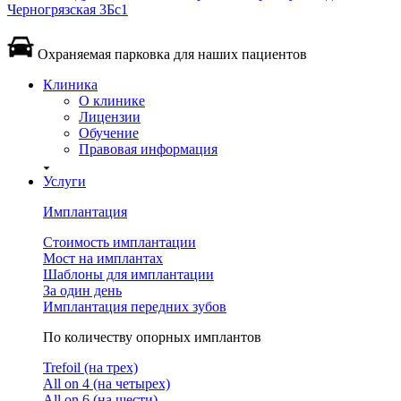
Черногрязская 3Бс1
Охраняемая парковка для наших пациентов
Клиника
О клинике
Лицензии
Обучение
Правовая информация
Услуги
Имплантация
Стоимость имплантации
Мост на имплантах
Шаблоны для имплантации
За один день
Имплантация передних зубов
По количеству опорных имплантов
Trefoil (на трех)
All on 4 (на четырех)
All on 6 (на шести)