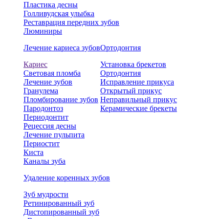
Пластика десны
Голливудская улыбка
Реставрация передних зубов
Люминиры
Лечение кариеса зубов
Ортодонтия
Кариес
Установка брекетов
Световая пломба
Ортодонтия
Лечение зубов
Исправление прикуса
Гранулема
Открытый прикус
Пломбирование зубов
Неправильный прикус
Пародонтоз
Керамические брекеты
Периодонтит
Рецессия десны
Лечение пульпита
Периостит
Киста
Каналы зуба
Удаление коренных зубов
Зуб мудрости
Ретинированный зуб
Дистопированный зуб