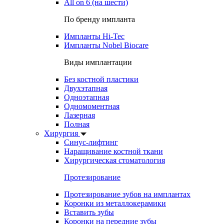
All on 6 (на шести)
По бренду импланта
Импланты Hi-Tec
Импланты Nobel Biocare
Виды имплантации
Без костной пластики
Двухэтапная
Одноэтапная
Одномоментная
Лазерная
Полная
Хирургия
Синус-лифтинг
Наращивание костной ткани
Хирургическая стоматология
Протезирование
Протезирование зубов на имплантах
Коронки из металлокерамики
Вставить зубы
Коронки на передние зубы