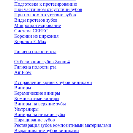
Подготовка к протезированию
При частичном отсутствии зубов
При полном отсутствии зубов
Виды протезов зубов
Микропротезирование
Система CEREC
Коронки из циркония
Коронки E-Max
Гигиена полости рта
Отбеливание зубов Zoom 4
Гигиена полости рта
Air Flow
Исправление кривых зубов винирами
Виниры
Керамические виниры
Композитные виниры
Виниры на верхние зубы
Ультраниры
Виниры на нижние зубы
Наращивание зубов
Реставрация зубов композитными материалами
Выравнивание зубов винирами