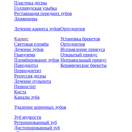
Пластика десны
Голливудская улыбка
Реставрация передних зубов
Люминиры
Лечение кариеса зубов
Ортодонтия
Кариес
Установка брекетов
Световая пломба
Ортодонтия
Лечение зубов
Исправление прикуса
Гранулема
Открытый прикус
Пломбирование зубов
Неправильный прикус
Пародонтоз
Керамические брекеты
Периодонтит
Рецессия десны
Лечение пульпита
Периостит
Киста
Каналы зуба
Удаление коренных зубов
Зуб мудрости
Ретинированный зуб
Дистопированный зуб