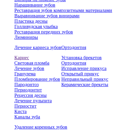
Наращивание зубов
Реставрация зубов композитными материалами
Выравнивание зубов винирами
Пластика десны
Голливудская улыбка
Реставрация передних зубов
Люминиры
Лечение кариеса зубов
Ортодонтия
Кариес
Установка брекетов
Световая пломба
Ортодонтия
Лечение зубов
Исправление прикуса
Гранулема
Открытый прикус
Пломбирование зубов
Неправильный прикус
Пародонтоз
Керамические брекеты
Периодонтит
Рецессия десны
Лечение пульпита
Периостит
Киста
Каналы зуба
Удаление коренных зубов