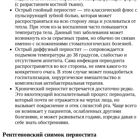
(с разрастанием костной ткани).
Острый гнойный периостит — это классический флюс с
пульсирующей зубной болью, которая может
распространяться на всю сторону лица и усиливаться от
тепла. При этом из-за воспаления часто повышается
температура тела. Данный тип заболевания может
возникнуть из-за серьезных травм, но обычно он связан
именно с осложнениями стоматологических болезней.
Острый диффузный периостит — сопровождается
подъемом температуры до 38 градусов, слабостью и
отсутствием аппетита. Сама инфекция периодонта
распространяется во все стороны, не имея какого-то
конкретного очага. В этом случае может понадобиться
госпитализация, хирургическое вмешательство и
комплексная антибактериальная терапия.
Хронический периостит встречается достаточно редко.
Это вялотекущий воспалительный процесс периодонта,
который почти не отражается на чертах лица, но
вызывает покраснение и отек слизистой рта. Чаще всего
он возникает у пациентов, ослабленных другими
болезнями, и может развиваться годами, изредка давая о
себе знать обострениями.
Рентгеновский снимок периостита