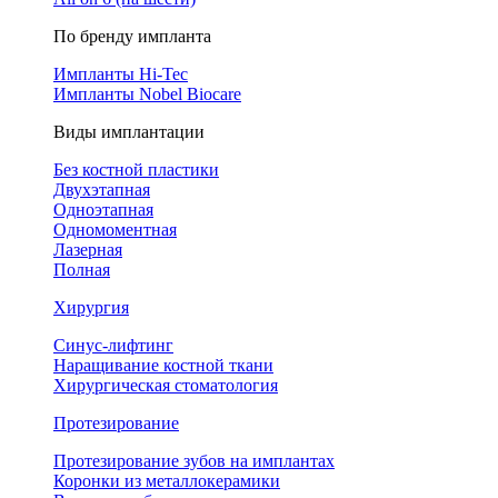
По бренду импланта
Импланты Hi-Tec
Импланты Nobel Biocare
Виды имплантации
Без костной пластики
Двухэтапная
Одноэтапная
Одномоментная
Лазерная
Полная
Хирургия
Синус-лифтинг
Наращивание костной ткани
Хирургическая стоматология
Протезирование
Протезирование зубов на имплантах
Коронки из металлокерамики