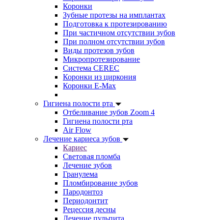
Коронки
Зубные протезы на имплантах
Подготовка к протезированию
При частичном отсутствии зубов
При полном отсутствии зубов
Виды протезов зубов
Микропротезирование
Система CEREC
Коронки из циркония
Коронки E-Max
Гигиена полости рта
Отбеливание зубов Zoom 4
Гигиена полости рта
Air Flow
Лечение кариеса зубов
Кариес
Световая пломба
Лечение зубов
Гранулема
Пломбирование зубов
Пародонтоз
Периодонтит
Рецессия десны
Лечение пульпита