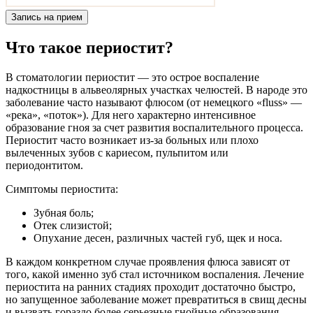
Запись на прием
Что такое периостит?
В стоматологии периостит — это острое воспаление
надкостницы в альвеолярных участках челюстей. В народе это
заболевание часто называют флюсом (от немецкого «fluss» —
«река», «поток»). Для него характерно интенсивное
образование гноя за счет развития воспалительного процесса.
Периостит часто возникает из-за больных или плохо
вылеченных зубов с кариесом, пульпитом или
периодонтитом.
Симптомы периостита:
Зубная боль;
Отек слизистой;
Опухание десен, различных частей губ, щек и носа.
В каждом конкретном случае проявления флюса зависят от
того, какой именно зуб стал источником воспаления. Лечение
периостита на ранних стадиях проходит достаточно быстро,
но запущенное заболевание может превратиться в свищ десны
и вызвать гораздо более серьезные гнойные образования,