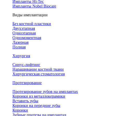
Импланты Hi-Tec
Импланты Nobel Biocare
Виды имплантации
Без костной пластики
Двухэтапная
Одноэтапная
Одномоментная
Лазерная
Полная
Хирургия
Синус-лифтинг
Наращивание костной ткани
Хирургическая стоматология
Протезирование
Протезирование зубов на имплантах
Коронки из металлокерамики
Вставить зубы
Коронки на передние зубы
Коронки
Зубные протезы на имплантах