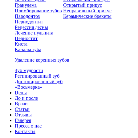
Гранулема
Открытый прикус
Пломбирование зубов
Неправильный прикус
Пародонтоз
Керамические брекеты
Периодонтит
Рецессия десны
Лечение пульпита
Периостит
Киста
Каналы зуба
Удаление коренных зубов
Зуб мудрости
Ретинированный зуб
Дистопированный зуб
«Восьмерка»
Цены
До и после
Врачи
Статьи
Отзывы
Галерея
Пресса о нас
Контакты