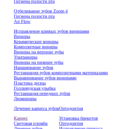
Гигиена полости рта
Отбеливание зубов Zoom 4
Гигиена полости рта
Air Flow
Исправление кривых зубов винирами
Виниры
Керамические виниры
Композитные виниры
Виниры на верхние зубы
Ультраниры
Виниры на нижние зубы
Наращивание зубов
Реставрация зубов композитными материалами
Выравнивание зубов винирами
Пластика десны
Голливудская улыбка
Реставрация передних зубов
Люминиры
Лечение кариеса зубов
Ортодонтия
Кариес
Установка брекетов
Световая пломба
Ортодонтия
Лечение зубов
Исправление прикуса