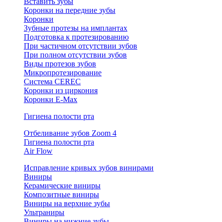
Вставить зубы
Коронки на передние зубы
Коронки
Зубные протезы на имплантах
Подготовка к протезированию
При частичном отсутствии зубов
При полном отсутствии зубов
Виды протезов зубов
Микропротезирование
Система CEREC
Коронки из циркония
Коронки E-Max
Гигиена полости рта
Отбеливание зубов Zoom 4
Гигиена полости рта
Air Flow
Исправление кривых зубов винирами
Виниры
Керамические виниры
Композитные виниры
Виниры на верхние зубы
Ультраниры
Виниры на нижние зубы