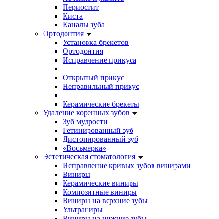
Периостит
Киста
Каналы зуба
Ортодонтия
Установка брекетов
Ортодонтия
Исправление прикуса
Открытый прикус
Неправильный прикус
Керамические брекеты
Удаление коренных зубов
Зуб мудрости
Ретинированный зуб
Дистопированный зуб
«Восьмерка»
Эстетическая стоматология
Исправление кривых зубов винирами
Виниры
Керамические виниры
Композитные виниры
Виниры на верхние зубы
Ультраниры
Виниры на нижние зубы