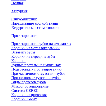
Полная
Хирургия
Синус-лифтинг
Наращивание костной ткани
Хирургическая стоматология
Протезирование
Протезирование зубов на имплантах
Коронки из металлокерамики
Вставить зубы
Коронки на передние зубы
Коронки
Зубные протезы на имплантах
Подготовка к протезированию
При частичном отсутствии зубов
При полном отсутствии зубов
Виды протезов зубов
Микропротезирование
Система CEREC
Коронки из циркония
Коронки E-Max