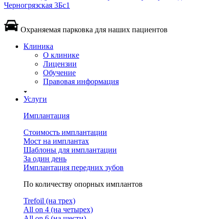
Черногрязская 3Бс1
Охраняемая парковка для наших пациентов
Клиника
О клинике
Лицензии
Обучение
Правовая информация
Услуги
Имплантация
Стоимость имплантации
Мост на имплантах
Шаблоны для имплантации
За один день
Имплантация передних зубов
По количеству опорных имплантов
Trefoil (на трех)
All on 4 (на четырех)
All on 6 (на шести)