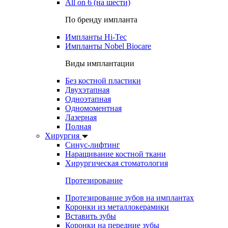
All on 6 (на шести)
По бренду импланта
Импланты Hi-Tec
Импланты Nobel Biocare
Виды имплантации
Без костной пластики
Двухэтапная
Одноэтапная
Одномоментная
Лазерная
Полная
Хирургия
Синус-лифтинг
Наращивание костной ткани
Хирургическая стоматология
Протезирование
Протезирование зубов на имплантах
Коронки из металлокерамики
Вставить зубы
Коронки на передние зубы