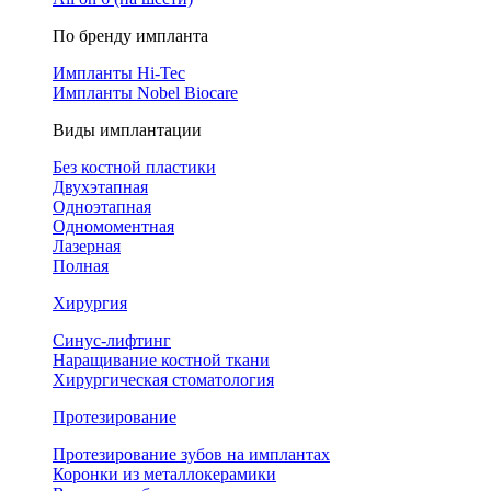
По бренду импланта
Импланты Hi-Tec
Импланты Nobel Biocare
Виды имплантации
Без костной пластики
Двухэтапная
Одноэтапная
Одномоментная
Лазерная
Полная
Хирургия
Синус-лифтинг
Наращивание костной ткани
Хирургическая стоматология
Протезирование
Протезирование зубов на имплантах
Коронки из металлокерамики