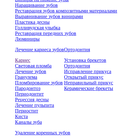
Наращивание зубов
Реставрация зубов композитными материалами
Выравнивание зубов винирами
Пластика десны
Голливудская улыбка
Реставрация передних зубов
Люминиры
Лечение кариеса зубов
Ортодонтия
Кариес
Установка брекетов
Световая пломба
Ортодонтия
Лечение зубов
Исправление прикуса
Гранулема
Открытый прикус
Пломбирование зубов
Неправильный прикус
Пародонтоз
Керамические брекеты
Периодонтит
Рецессия десны
Лечение пульпита
Периостит
Киста
Каналы зуба
Удаление коренных зубов