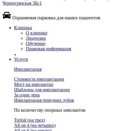
Черногрязская 3Бс1
Охраняемая парковка для наших пациентов
Клиника
О клинике
Лицензии
Обучение
Правовая информация
Услуги
Имплантация
Стоимость имплантации
Мост на имплантах
Шаблоны для имплантации
За один день
Имплантация передних зубов
По количеству опорных имплантов
Trefoil (на трех)
All on 4 (на четырех)
All on 6 (на шести)