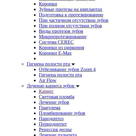
Коронки
Зубные протезы на имплантах
Подготовка к протезированию
При частичном отсутствии зубов
При полном отсутствии зубов
Виды протезов зубов
Микропротезирование
Система CEREC
Коронки из циркония
Коронки E-Max
Гигиена полости рта
Отбеливание зубов Zoom 4
Гигиена полости рта
Air Flow
Лечение кариеса зубов
Кариес
Световая пломба
Лечение зубов
Гранулема
Пломбирование зубов
Пародонтоз
Периодонтит
Рецессия десны
Лечение пульпита