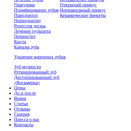
Гранулема
Открытый прикус
Пломбирование зубов
Неправильный прикус
Пародонтоз
Керамические брекеты
Периодонтит
Рецессия десны
Лечение пульпита
Периостит
Киста
Каналы зуба
Удаление коренных зубов
Зуб мудрости
Ретинированный зуб
Дистопированный зуб
«Восьмерка»
Цены
До и после
Врачи
Статьи
Отзывы
Галерея
Пресса о нас
Контакты