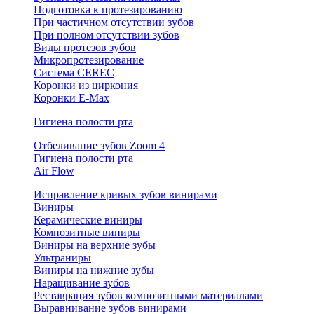
Подготовка к протезированию
При частичном отсутствии зубов
При полном отсутствии зубов
Виды протезов зубов
Микропротезирование
Система CEREC
Коронки из циркония
Коронки E-Max
Гигиена полости рта
Отбеливание зубов Zoom 4
Гигиена полости рта
Air Flow
Исправление кривых зубов винирами
Виниры
Керамические виниры
Композитные виниры
Виниры на верхние зубы
Ультраниры
Виниры на нижние зубы
Наращивание зубов
Реставрация зубов композитными материалами
Выравнивание зубов винирами