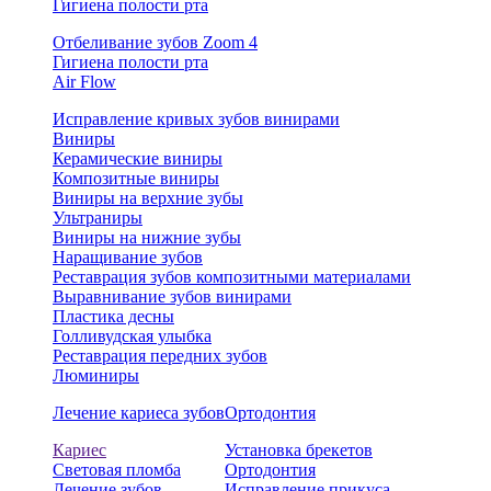
Гигиена полости рта
Отбеливание зубов Zoom 4
Гигиена полости рта
Air Flow
Исправление кривых зубов винирами
Виниры
Керамические виниры
Композитные виниры
Виниры на верхние зубы
Ультраниры
Виниры на нижние зубы
Наращивание зубов
Реставрация зубов композитными материалами
Выравнивание зубов винирами
Пластика десны
Голливудская улыбка
Реставрация передних зубов
Люминиры
Лечение кариеса зубов
Ортодонтия
Кариес
Установка брекетов
Световая пломба
Ортодонтия
Лечение зубов
Исправление прикуса