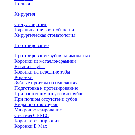
Полная
Хирургия
Синус-лифтинг
Наращивание костной ткани
Хирургическая стоматология
Протезирование
Протезирование зубов на имплантах
Коронки из металлокерамики
Вставить зубы
Коронки на передние зубы
Коронки
Зубные протезы на имплантах
Подготовка к протезированию
При частичном отсутствии зубов
При полном отсутствии зубов
Виды протезов зубов
Микропротезирование
Система CEREC
Коронки из циркония
Коронки E-Max