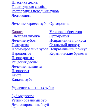
Пластика десны
Голливудская улыбка
Реставрация передних зубов
Люминиры
Лечение кариеса зубов
Ортодонтия
Кариес
Установка брекетов
Световая пломба
Ортодонтия
Лечение зубов
Исправление прикуса
Гранулема
Открытый прикус
Пломбирование зубов
Неправильный прикус
Пародонтоз
Керамические брекеты
Периодонтит
Рецессия десны
Лечение пульпита
Периостит
Киста
Каналы зуба
Удаление коренных зубов
Зуб мудрости
Ретинированный зуб
Дистопированный зуб