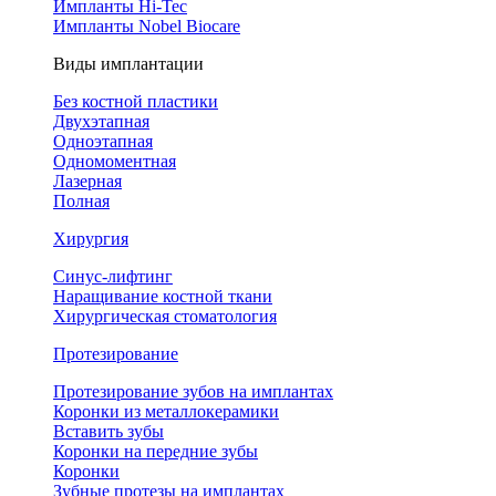
Импланты Hi-Tec
Импланты Nobel Biocare
Виды имплантации
Без костной пластики
Двухэтапная
Одноэтапная
Одномоментная
Лазерная
Полная
Хирургия
Синус-лифтинг
Наращивание костной ткани
Хирургическая стоматология
Протезирование
Протезирование зубов на имплантах
Коронки из металлокерамики
Вставить зубы
Коронки на передние зубы
Коронки
Зубные протезы на имплантах