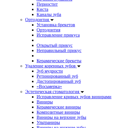
Периостит
Киста
Каналы зуба
Ортодонтия
Установка брекетов
Ортодонтия
Исправление прикуса
Открытый прикус
Неправильный прикус
Керамические брекеты
Удаление коренных зубов
Зуб мудрости
Ретинированный зуб
Дистопированный зуб
«Восьмерка»
Эстетическая стоматология
Исправление кривых зубов винирами
Виниры
Керамические виниры
Композитные виниры
Виниры на верхние зубы
Ультраниры
Виниры на нижние зубы