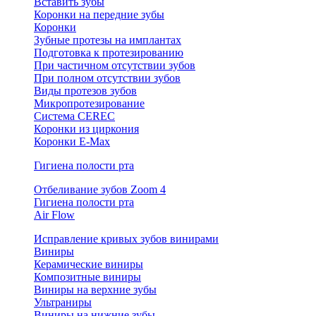
Вставить зубы
Коронки на передние зубы
Коронки
Зубные протезы на имплантах
Подготовка к протезированию
При частичном отсутствии зубов
При полном отсутствии зубов
Виды протезов зубов
Микропротезирование
Система CEREC
Коронки из циркония
Коронки E-Max
Гигиена полости рта
Отбеливание зубов Zoom 4
Гигиена полости рта
Air Flow
Исправление кривых зубов винирами
Виниры
Керамические виниры
Композитные виниры
Виниры на верхние зубы
Ультраниры
Виниры на нижние зубы