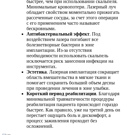
быстрее, чем при использовании скальпеля.
Минимальные кровопотери. Лазерный луч
обладает свойством моментально прижигать
рассеченные сосуды, за счет этого операции
с его применением часто называют
бескровными.
Антибактериальный эффект
. Под
воздействием лазера погибают все
болезнетворные бактерии в зоне
имплантации. Из-за отсутствия
необходимости использовать скальпель
исключается риск занесения инфекции на
инструментах.
Эстетика
. Лазерная имплантация сокращает
область вмешательства в мягкие ткани и
помогает сохранить больший объем десны
при проведении лечения в зоне улыбки.
Короткий период реабилитации
. Благодаря
минимальной травматичности процедуры
реабилитация пациента происходит гораздо
быстрее. Как правило, уже на третий день он
перестает ощущать боль и дискомфорт, а
процесс заживления проходит без
осложнений.