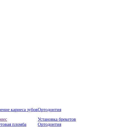
ение кариеса зубов
Ортодонтия
риес
Установка брекетов
товая пломба
Ортодонтия