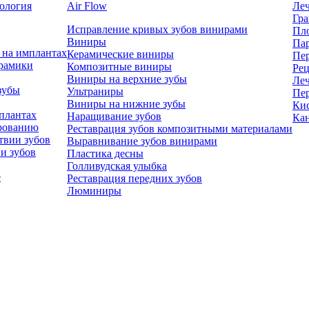
ология
Air Flow
Леч
Гра
Исправление кривых зубов винирами
Пл
Виниры
Па
 на имплантах
Керамические виниры
Пе
ерамики
Композитные виниры
Рец
Виниры на верхние зубы
Леч
зубы
Ультраниры
Пе
Виниры на нижние зубы
Ки
плантах
Наращивание зубов
Кан
ированию
Реставрация зубов композитными материалами
твии зубов
Выравнивание зубов винирами
и зубов
Пластика десны
Голливудская улыбка
е
Реставрация передних зубов
Люминиры