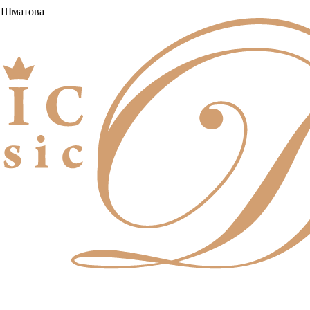
а Шматова