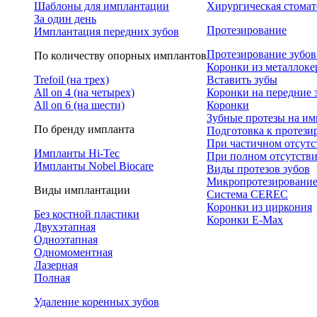
Шаблоны для имплантации
Хирургическая стомат
За один день
Протезирование
Имплантация передних зубов
Протезирование зубов
По количеству опорных имплантов
Коронки из металлок
Trefoil (на трех)
Вставить зубы
All on 4 (на четырех)
Коронки на передние 
All on 6 (на шести)
Коронки
Зубные протезы на им
По бренду импланта
Подготовка к протез
При частичном отсутс
Импланты Hi-Tec
При полном отсутстви
Импланты Nobel Biocare
Виды протезов зубов
Микропротезировани
Виды имплантации
Система CEREC
Коронки из циркония
Без костной пластики
Коронки E-Max
Двухэтапная
Одноэтапная
Одномоментная
Лазерная
Полная
Удаление коренных зубов