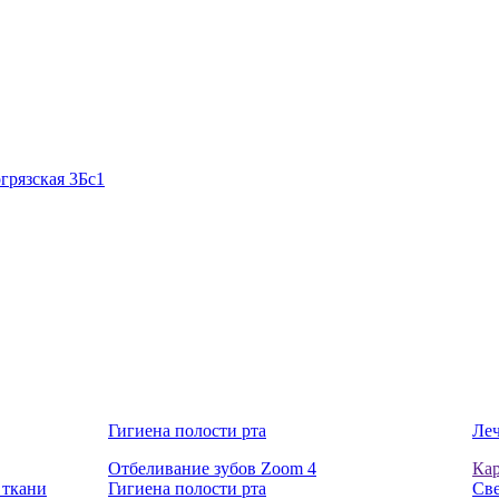
грязская 3Бс1
Гигиена полости рта
Леч
Отбеливание зубов Zoom 4
Ка
 ткани
Гигиена полости рта
Све