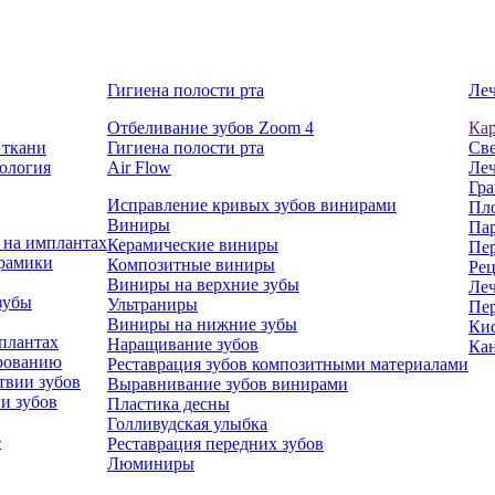
Гигиена полости рта
Леч
Отбеливание зубов Zoom 4
Ка
 ткани
Гигиена полости рта
Све
ология
Air Flow
Леч
Гра
Исправление кривых зубов винирами
Пл
Виниры
Па
 на имплантах
Керамические виниры
Пе
ерамики
Композитные виниры
Рец
Виниры на верхние зубы
Леч
зубы
Ультраниры
Пе
Виниры на нижние зубы
Ки
плантах
Наращивание зубов
Кан
ированию
Реставрация зубов композитными материалами
твии зубов
Выравнивание зубов винирами
и зубов
Пластика десны
Голливудская улыбка
е
Реставрация передних зубов
Люминиры