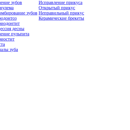
ение зубов
Исправление прикуса
нулема
Открытый прикус
омбирование зубов
Неправильный прикус
родонтоз
Керамические брекеты
риодонтит
ессия десны
ение пульпита
риостит
ста
алы зуба