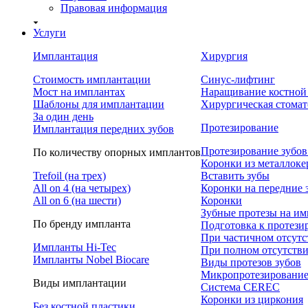
Правовая информация
Услуги
Имплантация
Хирургия
Стоимость имплантации
Синус-лифтинг
Мост на имплантах
Наращивание костной
Шаблоны для имплантации
Хирургическая стомат
За один день
Протезирование
Имплантация передних зубов
Протезирование зубов
По количеству опорных имплантов
Коронки из металлок
Trefoil (на трех)
Вставить зубы
All on 4 (на четырех)
Коронки на передние 
All on 6 (на шести)
Коронки
Зубные протезы на им
По бренду импланта
Подготовка к протез
При частичном отсутс
Импланты Hi-Tec
При полном отсутстви
Импланты Nobel Biocare
Виды протезов зубов
Микропротезировани
Виды имплантации
Система CEREC
Коронки из циркония
Без костной пластики