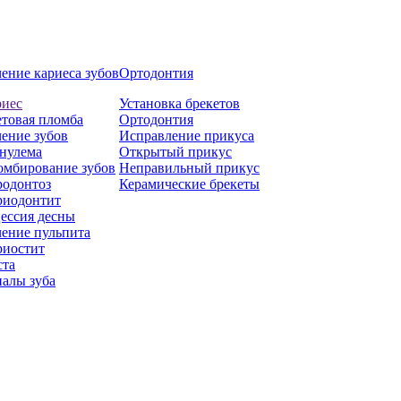
ение кариеса зубов
Ортодонтия
риес
Установка брекетов
товая пломба
Ортодонтия
ение зубов
Исправление прикуса
нулема
Открытый прикус
омбирование зубов
Неправильный прикус
родонтоз
Керамические брекеты
риодонтит
ессия десны
ение пульпита
риостит
ста
алы зуба