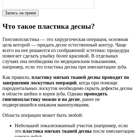
Запись на прием
Что такое пластика десны?
Гингивопластика — это хирургическая операция, основная
цель которой — придать десне естественный контур. Чаще
всего на нее решаются из соображений эстетики: процедура
помогает сделать улыбку более красивой. В отдельных
случаях она необходима по медицинским показаниям,
например, если это пластика десны при имплантации зуба.
Как правило,
пластику мягких тканей десны проводят по
завершении лоскутных операций
, когда при помощи
пародонтальных лоскутов необходимо скрыть дефекты десны
в области шейки и корня зуба. Однако
проводить
гингивопластику можно и на десне
, ранее не
подвергавшейся никаким манипуляциям.
Область операции может быть любой:
Небольшой локализованный участок (например, если
это
пластика мягких тканей десны
после имплантации
одного зуба);