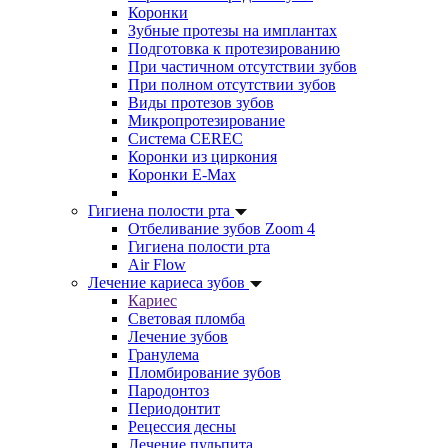
Коронки
Зубные протезы на имплантах
Подготовка к протезированию
При частичном отсутствии зубов
При полном отсутствии зубов
Виды протезов зубов
Микропротезирование
Система CEREC
Коронки из циркония
Коронки E-Max
Гигиена полости рта
Отбеливание зубов Zoom 4
Гигиена полости рта
Air Flow
Лечение кариеса зубов
Кариес
Световая пломба
Лечение зубов
Гранулема
Пломбирование зубов
Пародонтоз
Периодонтит
Рецессия десны
Лечение пульпита