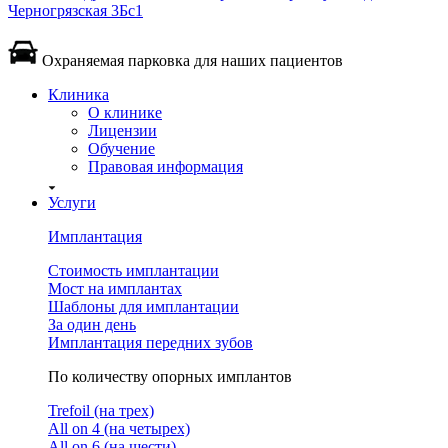
Черногрязская 3Бс1
Охраняемая парковка для наших пациентов
Клиника
О клинике
Лицензии
Обучение
Правовая информация
Услуги
Имплантация
Стоимость имплантации
Мост на имплантах
Шаблоны для имплантации
За один день
Имплантация передних зубов
По количеству опорных имплантов
Trefoil (на трех)
All on 4 (на четырех)
All on 6 (на шести)