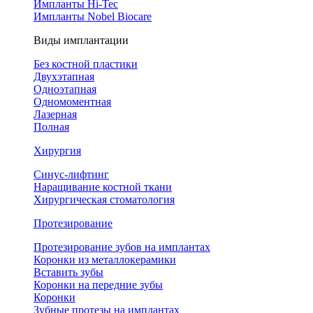
Импланты Hi-Tec
Импланты Nobel Biocare
Виды имплантации
Без костной пластики
Двухэтапная
Одноэтапная
Одномоментная
Лазерная
Полная
Хирургия
Синус-лифтинг
Наращивание костной ткани
Хирургическая стоматология
Протезирование
Протезирование зубов на имплантах
Коронки из металлокерамики
Вставить зубы
Коронки на передние зубы
Коронки
Зубные протезы на имплантах