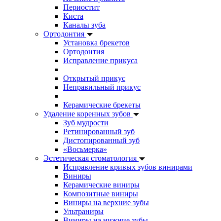
Периостит
Киста
Каналы зуба
Ортодонтия
Установка брекетов
Ортодонтия
Исправление прикуса
Открытый прикус
Неправильный прикус
Керамические брекеты
Удаление коренных зубов
Зуб мудрости
Ретинированный зуб
Дистопированный зуб
«Восьмерка»
Эстетическая стоматология
Исправление кривых зубов винирами
Виниры
Керамические виниры
Композитные виниры
Виниры на верхние зубы
Ультраниры
Виниры на нижние зубы