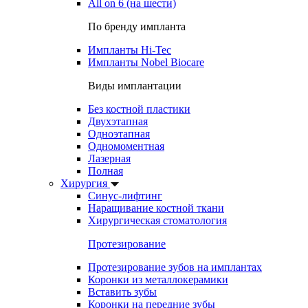
All on 6 (на шести)
По бренду импланта
Импланты Hi-Tec
Импланты Nobel Biocare
Виды имплантации
Без костной пластики
Двухэтапная
Одноэтапная
Одномоментная
Лазерная
Полная
Хирургия
Синус-лифтинг
Наращивание костной ткани
Хирургическая стоматология
Протезирование
Протезирование зубов на имплантах
Коронки из металлокерамики
Вставить зубы
Коронки на передние зубы