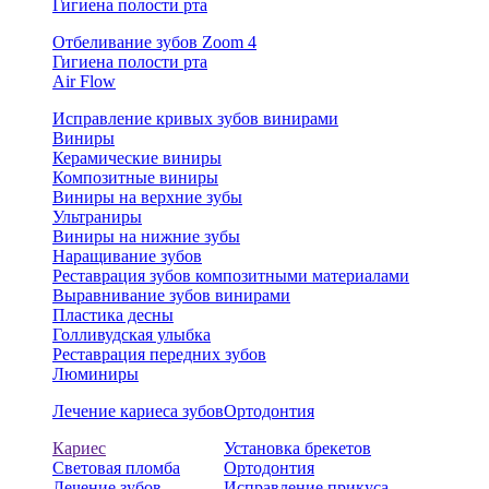
Гигиена полости рта
Отбеливание зубов Zoom 4
Гигиена полости рта
Air Flow
Исправление кривых зубов винирами
Виниры
Керамические виниры
Композитные виниры
Виниры на верхние зубы
Ультраниры
Виниры на нижние зубы
Наращивание зубов
Реставрация зубов композитными материалами
Выравнивание зубов винирами
Пластика десны
Голливудская улыбка
Реставрация передних зубов
Люминиры
Лечение кариеса зубов
Ортодонтия
Кариес
Установка брекетов
Световая пломба
Ортодонтия
Лечение зубов
Исправление прикуса