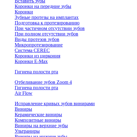
Вставить зубы
Коронки на передние зубы
Коронки
Зубные протезы на имплантах
Подготовка к протезированию
При частичном отсутствии зубов
При полном отсутствии зубов
Виды протезов зубов
Микропротезирование
Система CEREC
Коронки из циркония
Коронки E-Max
Гигиена полости рта
Отбеливание зубов Zoom 4
Гигиена полости рта
Air Flow
Исправление кривых зубов винирами
Виниры
Керамические виниры
Композитные виниры
Виниры на верхние зубы
Ультраниры
Виниры на нижние зубы