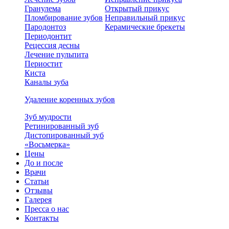
Гранулема
Открытый прикус
Пломбирование зубов
Неправильный прикус
Пародонтоз
Керамические брекеты
Периодонтит
Рецессия десны
Лечение пульпита
Периостит
Киста
Каналы зуба
Удаление коренных зубов
Зуб мудрости
Ретинированный зуб
Дистопированный зуб
«Восьмерка»
Цены
До и после
Врачи
Статьи
Отзывы
Галерея
Пресса о нас
Контакты