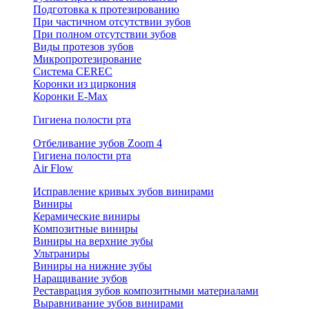
Подготовка к протезированию
При частичном отсутствии зубов
При полном отсутствии зубов
Виды протезов зубов
Микропротезирование
Система CEREC
Коронки из циркония
Коронки E-Max
Гигиена полости рта
Отбеливание зубов Zoom 4
Гигиена полости рта
Air Flow
Исправление кривых зубов винирами
Виниры
Керамические виниры
Композитные виниры
Виниры на верхние зубы
Ультраниры
Виниры на нижние зубы
Наращивание зубов
Реставрация зубов композитными материалами
Выравнивание зубов винирами