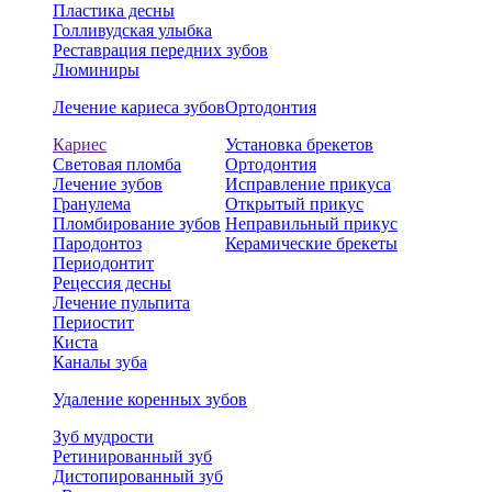
Пластика десны
Голливудская улыбка
Реставрация передних зубов
Люминиры
Лечение кариеса зубов
Ортодонтия
Кариес
Установка брекетов
Световая пломба
Ортодонтия
Лечение зубов
Исправление прикуса
Гранулема
Открытый прикус
Пломбирование зубов
Неправильный прикус
Пародонтоз
Керамические брекеты
Периодонтит
Рецессия десны
Лечение пульпита
Периостит
Киста
Каналы зуба
Удаление коренных зубов
Зуб мудрости
Ретинированный зуб
Дистопированный зуб