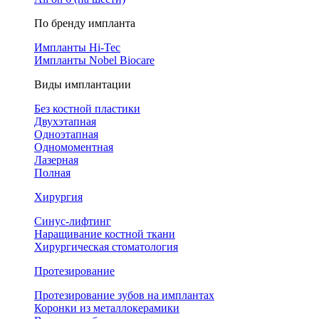
По бренду импланта
Импланты Hi-Tec
Импланты Nobel Biocare
Виды имплантации
Без костной пластики
Двухэтапная
Одноэтапная
Одномоментная
Лазерная
Полная
Хирургия
Синус-лифтинг
Наращивание костной ткани
Хирургическая стоматология
Протезирование
Протезирование зубов на имплантах
Коронки из металлокерамики