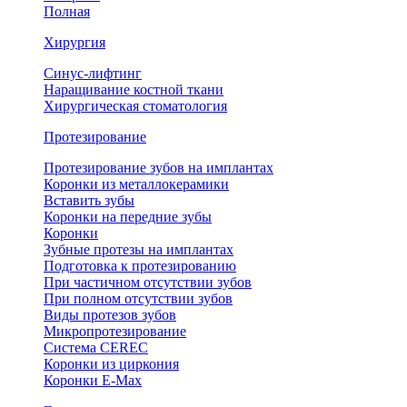
Полная
Хирургия
Синус-лифтинг
Наращивание костной ткани
Хирургическая стоматология
Протезирование
Протезирование зубов на имплантах
Коронки из металлокерамики
Вставить зубы
Коронки на передние зубы
Коронки
Зубные протезы на имплантах
Подготовка к протезированию
При частичном отсутствии зубов
При полном отсутствии зубов
Виды протезов зубов
Микропротезирование
Система CEREC
Коронки из циркония
Коронки E-Max