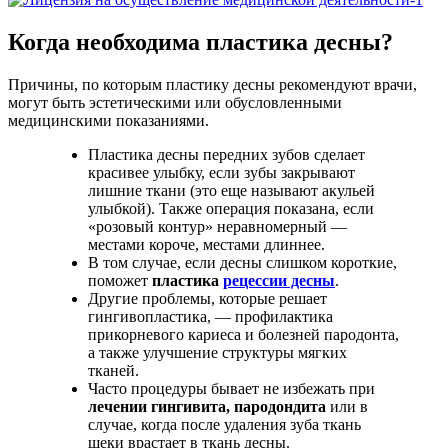
Когда необходима пластика десны?
Причины, по которым пластику десны рекомендуют врачи,
могут быть эстетическими или обусловленными
медицинскими показаниями.
Пластика десны передних зубов сделает
красивее улыбку, если зубы закрывают
лишние ткани (это еще называют акульей
улыбкой). Также операция показана, если
«розовый контур» неравномерный —
местами короче, местами длиннее.
В том случае, если десны слишком короткие,
поможет
пластика
рецессии десны
.
Другие проблемы, которые решает
гингивопластика, — профилактика
прикорневого кариеса и болезней пародонта,
а также улучшение структуры мягких
тканей.
Часто процедуры бывает не избежать при
лечении гингивита, пародондита
или в
случае, когда после удаления зуба ткань
щеки врастает в ткань десны.