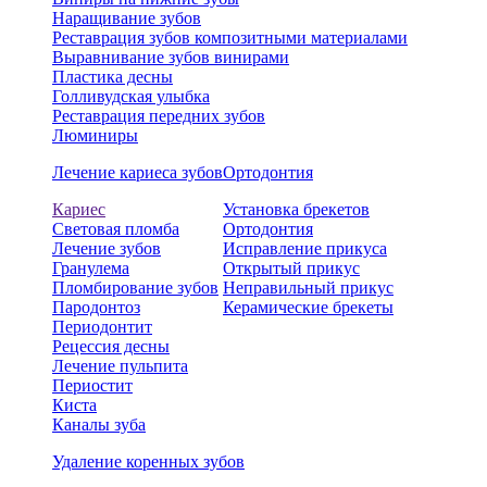
Наращивание зубов
Реставрация зубов композитными материалами
Выравнивание зубов винирами
Пластика десны
Голливудская улыбка
Реставрация передних зубов
Люминиры
Лечение кариеса зубов
Ортодонтия
Кариес
Установка брекетов
Световая пломба
Ортодонтия
Лечение зубов
Исправление прикуса
Гранулема
Открытый прикус
Пломбирование зубов
Неправильный прикус
Пародонтоз
Керамические брекеты
Периодонтит
Рецессия десны
Лечение пульпита
Периостит
Киста
Каналы зуба
Удаление коренных зубов