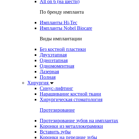
All on 6 (на шести)
По бренду импланта
Импланты Hi-Tec
Импланты Nobel Biocare
Виды имплантации
Без костной пластики
Двухэтапная
Одноэтапная
Одномоментная
Лазерная
Полная
Хирургия
Синус-лифтинг
Наращивание костной ткани
Хирургическая стоматология
Протезирование
Протезирование зубов на имплантах
Коронки из металлокерамики
Вставить зубы
Коронки на передние зубы