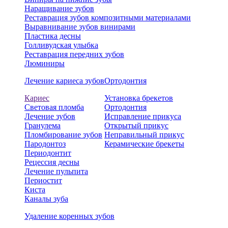
Наращивание зубов
Реставрация зубов композитными материалами
Выравнивание зубов винирами
Пластика десны
Голливудская улыбка
Реставрация передних зубов
Люминиры
Лечение кариеса зубов
Ортодонтия
Кариес
Установка брекетов
Световая пломба
Ортодонтия
Лечение зубов
Исправление прикуса
Гранулема
Открытый прикус
Пломбирование зубов
Неправильный прикус
Пародонтоз
Керамические брекеты
Периодонтит
Рецессия десны
Лечение пульпита
Периостит
Киста
Каналы зуба
Удаление коренных зубов