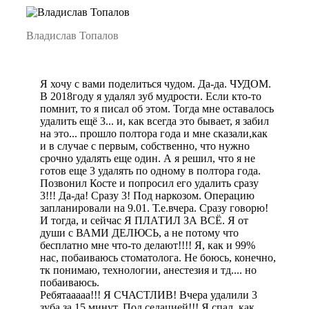
Владислав Топалов
Я хочу с вами поделиться чудом. Да-да. ЧУДОМ.
В 2018году я удалял зуб мудрости. Если кто-то
помнит, то я писал об этом. Тогда мне оставалось
удалить ещё 3... и, как всегда это бывает, я забил
на это... прошло полтора года и мне сказали,как
и в случае с первым, собственно, что нужно
срочно удалять еще один. А я решил, что я не
готов еще 3 удалять по одному в полтора года.
Позвонил Косте и попросил его удалить сразу
3!!! Да-да! Сразу 3! Под наркозом. Операцию
запланировали на 9.01. Т.е.вчера. Сразу говорю!
И тогда, и сейчас Я ПЛАТИЛ ЗА ВСЁ. Я от
души с ВАМИ ДЕЛЮСЬ, а не потому что
бесплатно мне что-то делают!!!! Я, как и 99%
нас, побаиваюсь стоматолога. Не боюсь, конечно,
тк понимаю, технологии, анестезия и тд.... но
побаиваюсь.
Ребятааааа!!! Я СЧАСТЛИВ! Вчера удалили 3
зуба за 15 минут. Под седацией!!! Я спал, как