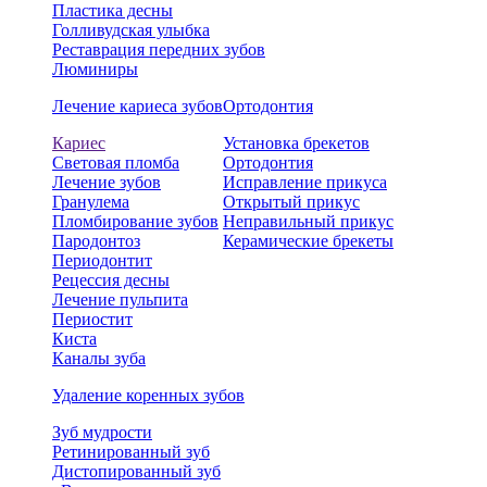
Пластика десны
Голливудская улыбка
Реставрация передних зубов
Люминиры
Лечение кариеса зубов
Ортодонтия
Кариес
Установка брекетов
Световая пломба
Ортодонтия
Лечение зубов
Исправление прикуса
Гранулема
Открытый прикус
Пломбирование зубов
Неправильный прикус
Пародонтоз
Керамические брекеты
Периодонтит
Рецессия десны
Лечение пульпита
Периостит
Киста
Каналы зуба
Удаление коренных зубов
Зуб мудрости
Ретинированный зуб
Дистопированный зуб