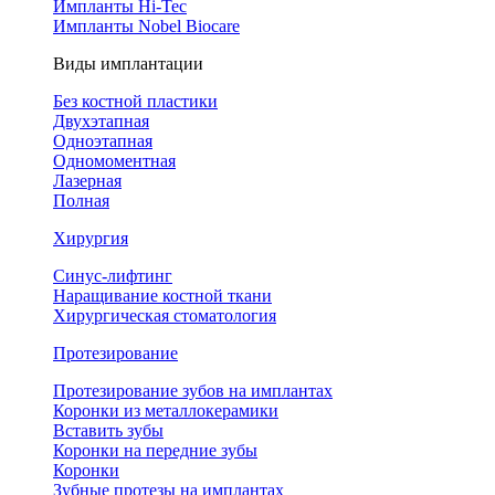
Импланты Hi-Tec
Импланты Nobel Biocare
Виды имплантации
Без костной пластики
Двухэтапная
Одноэтапная
Одномоментная
Лазерная
Полная
Хирургия
Синус-лифтинг
Наращивание костной ткани
Хирургическая стоматология
Протезирование
Протезирование зубов на имплантах
Коронки из металлокерамики
Вставить зубы
Коронки на передние зубы
Коронки
Зубные протезы на имплантах