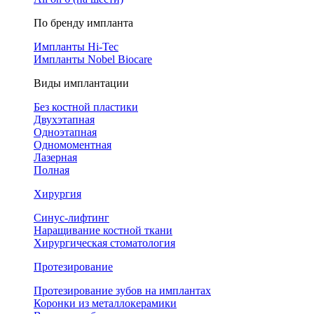
По бренду импланта
Импланты Hi-Tec
Импланты Nobel Biocare
Виды имплантации
Без костной пластики
Двухэтапная
Одноэтапная
Одномоментная
Лазерная
Полная
Хирургия
Синус-лифтинг
Наращивание костной ткани
Хирургическая стоматология
Протезирование
Протезирование зубов на имплантах
Коронки из металлокерамики