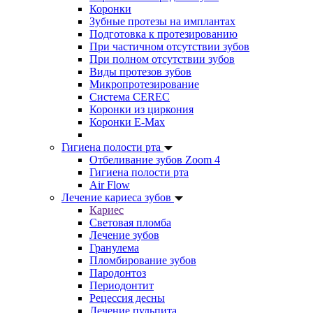
Коронки
Зубные протезы на имплантах
Подготовка к протезированию
При частичном отсутствии зубов
При полном отсутствии зубов
Виды протезов зубов
Микропротезирование
Система CEREC
Коронки из циркония
Коронки E-Max
Гигиена полости рта
Отбеливание зубов Zoom 4
Гигиена полости рта
Air Flow
Лечение кариеса зубов
Кариес
Световая пломба
Лечение зубов
Гранулема
Пломбирование зубов
Пародонтоз
Периодонтит
Рецессия десны
Лечение пульпита