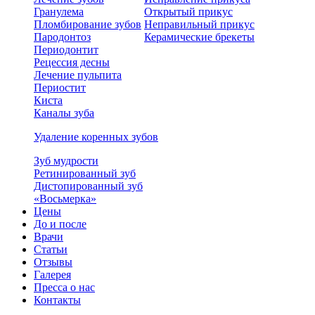
Гранулема
Открытый прикус
Пломбирование зубов
Неправильный прикус
Пародонтоз
Керамические брекеты
Периодонтит
Рецессия десны
Лечение пульпита
Периостит
Киста
Каналы зуба
Удаление коренных зубов
Зуб мудрости
Ретинированный зуб
Дистопированный зуб
«Восьмерка»
Цены
До и после
Врачи
Статьи
Отзывы
Галерея
Пресса о нас
Контакты