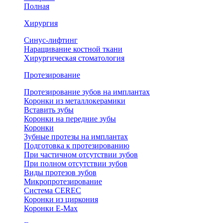
Полная
Хирургия
Синус-лифтинг
Наращивание костной ткани
Хирургическая стоматология
Протезирование
Протезирование зубов на имплантах
Коронки из металлокерамики
Вставить зубы
Коронки на передние зубы
Коронки
Зубные протезы на имплантах
Подготовка к протезированию
При частичном отсутствии зубов
При полном отсутствии зубов
Виды протезов зубов
Микропротезирование
Система CEREC
Коронки из циркония
Коронки E-Max