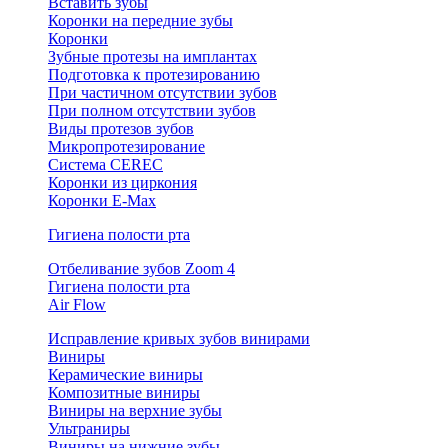
Вставить зубы
Коронки на передние зубы
Коронки
Зубные протезы на имплантах
Подготовка к протезированию
При частичном отсутствии зубов
При полном отсутствии зубов
Виды протезов зубов
Микропротезирование
Система CEREC
Коронки из циркония
Коронки E-Max
Гигиена полости рта
Отбеливание зубов Zoom 4
Гигиена полости рта
Air Flow
Исправление кривых зубов винирами
Виниры
Керамические виниры
Композитные виниры
Виниры на верхние зубы
Ультраниры
Виниры на нижние зубы