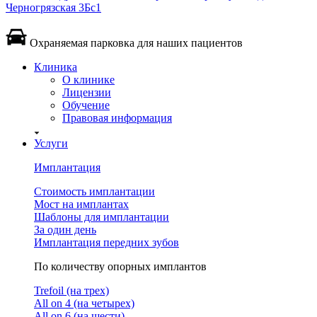
Черногрязская 3Бс1
Охраняемая парковка для наших пациентов
Клиника
О клинике
Лицензии
Обучение
Правовая информация
Услуги
Имплантация
Стоимость имплантации
Мост на имплантах
Шаблоны для имплантации
За один день
Имплантация передних зубов
По количеству опорных имплантов
Trefoil (на трех)
All on 4 (на четырех)
All on 6 (на шести)