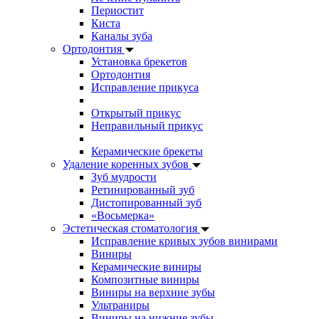
Периостит
Киста
Каналы зуба
Ортодонтия
Установка брекетов
Ортодонтия
Исправление прикуса
Открытый прикус
Неправильный прикус
Керамические брекеты
Удаление коренных зубов
Зуб мудрости
Ретинированный зуб
Дистопированный зуб
«Восьмерка»
Эстетическая стоматология
Исправление кривых зубов винирами
Виниры
Керамические виниры
Композитные виниры
Виниры на верхние зубы
Ультраниры
Виниры на нижние зубы