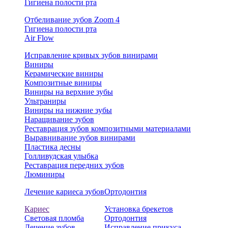
Гигиена полости рта
Отбеливание зубов Zoom 4
Гигиена полости рта
Air Flow
Исправление кривых зубов винирами
Виниры
Керамические виниры
Композитные виниры
Виниры на верхние зубы
Ультраниры
Виниры на нижние зубы
Наращивание зубов
Реставрация зубов композитными материалами
Выравнивание зубов винирами
Пластика десны
Голливудская улыбка
Реставрация передних зубов
Люминиры
Лечение кариеса зубов
Ортодонтия
Кариес
Установка брекетов
Световая пломба
Ортодонтия
Лечение зубов
Исправление прикуса