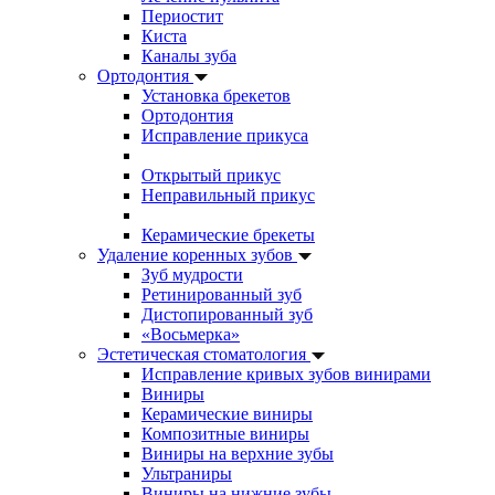
Периостит
Киста
Каналы зуба
Ортодонтия
Установка брекетов
Ортодонтия
Исправление прикуса
Открытый прикус
Неправильный прикус
Керамические брекеты
Удаление коренных зубов
Зуб мудрости
Ретинированный зуб
Дистопированный зуб
«Восьмерка»
Эстетическая стоматология
Исправление кривых зубов винирами
Виниры
Керамические виниры
Композитные виниры
Виниры на верхние зубы
Ультраниры
Виниры на нижние зубы