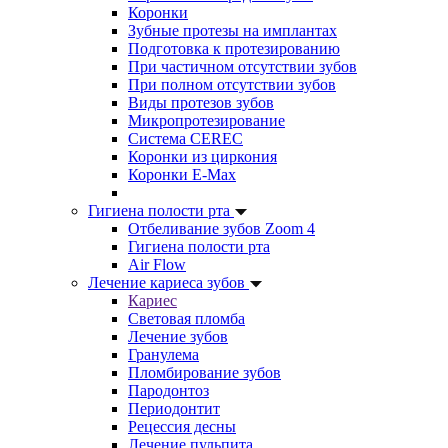
Коронки
Зубные протезы на имплантах
Подготовка к протезированию
При частичном отсутствии зубов
При полном отсутствии зубов
Виды протезов зубов
Микропротезирование
Система CEREC
Коронки из циркония
Коронки E-Max
Гигиена полости рта
Отбеливание зубов Zoom 4
Гигиена полости рта
Air Flow
Лечение кариеса зубов
Кариес
Световая пломба
Лечение зубов
Гранулема
Пломбирование зубов
Пародонтоз
Периодонтит
Рецессия десны
Лечение пульпита