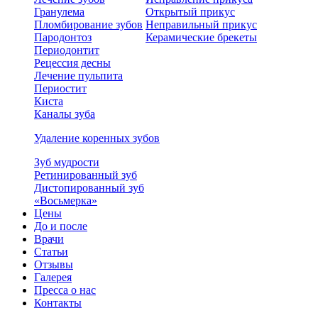
Гранулема
Открытый прикус
Пломбирование зубов
Неправильный прикус
Пародонтоз
Керамические брекеты
Периодонтит
Рецессия десны
Лечение пульпита
Периостит
Киста
Каналы зуба
Удаление коренных зубов
Зуб мудрости
Ретинированный зуб
Дистопированный зуб
«Восьмерка»
Цены
До и после
Врачи
Статьи
Отзывы
Галерея
Пресса о нас
Контакты