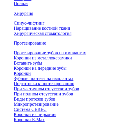
Полная
Хирургия
Синус-лифтинг
Наращивание костной ткани
Хирургическая стоматология
Протезирование
Протезирование зубов на имплантах
Коронки из металлокерамики
Вставить зубы
Коронки на передние зубы
Коронки
Зубные протезы на имплантах
Подготовка к протезированию
При частичном отсутствии зубов
При полном отсутствии зубов
Виды протезов зубов
Микропротезирование
Система CEREC
Коронки из циркония
Коронки E-Max