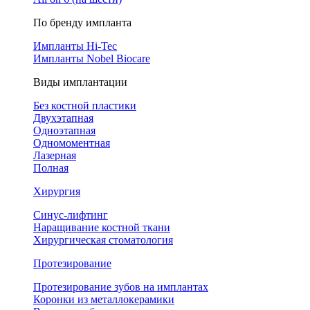
По бренду импланта
Импланты Hi-Tec
Импланты Nobel Biocare
Виды имплантации
Без костной пластики
Двухэтапная
Одноэтапная
Одномоментная
Лазерная
Полная
Хирургия
Синус-лифтинг
Наращивание костной ткани
Хирургическая стоматология
Протезирование
Протезирование зубов на имплантах
Коронки из металлокерамики