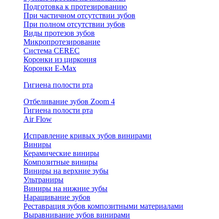
Подготовка к протезированию
При частичном отсутствии зубов
При полном отсутствии зубов
Виды протезов зубов
Микропротезирование
Система CEREC
Коронки из циркония
Коронки E-Max
Гигиена полости рта
Отбеливание зубов Zoom 4
Гигиена полости рта
Air Flow
Исправление кривых зубов винирами
Виниры
Керамические виниры
Композитные виниры
Виниры на верхние зубы
Ультраниры
Виниры на нижние зубы
Наращивание зубов
Реставрация зубов композитными материалами
Выравнивание зубов винирами