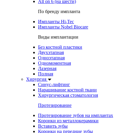
All on 6 (на шести)
По бренду импланта
Импланты Hi-Tec
Импланты Nobel Biocare
Виды имплантации
Без костной пластики
Двухэтапная
Одноэтапная
Одномоментная
Лазерная
Полная
Хирургия
Синус-лифтинг
Наращивание костной ткани
Хирургическая стоматология
Протезирование
Протезирование зубов на имплантах
Коронки из металлокерамики
Вставить зубы
Коронки на передние зубы