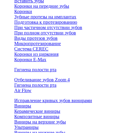
Вставить зубы
Коронки на передние зубы
Коронки
Зубные протезы на имплантах
Подготовка к протезированию
При частичном отсутствии зубов
При полном отсутствии зубов
Виды протезов зубов
Микропротезирование
Система CEREC
Коронки из циркония
Коронки E-Max
Гигиена полости рта
Отбеливание зубов Zoom 4
Гигиена полости рта
Air Flow
Исправление кривых зубов винирами
Виниры
Керамические виниры
Композитные виниры
Виниры на верхние зубы
Ультраниры
Виниры на нижние зубы