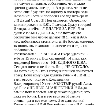
и в случае с первым, собственно, что нужно
срочно удалять еще один. А я решил, что я не
готов еще 3 удалять по одному в полтора года.
Позвонил Косте и попросил его удалить сразу
3!!! Да-да! Сразу 3! Под наркозом. Операцию
запланировали на 9.01. Т.е.вчера. Сразу говорю!
И тогда, и сейчас Я ПЛАТИЛ ЗА ВСЁ. Я от
души с ВАМИ ДЕЛЮСЬ, а не потому что
бесплатно мне что-то делают!!!! Я, как и 99%
нас, побаиваюсь стоматолога. Не боюсь, конечно,
тк понимаю, технологии, анестезия и тд.... но
побаиваюсь.
Ребятааааа!!! Я СЧАСТЛИВ! Вчера удалили 3
зуба за 15 минут. Под седацией!!! Я спал, как
младенец! Более того - НИ ЕДИНОГО ШВА.
Сегодня ничего не болит. Лицо НЕ ОПУХЛО.
На фото видно. Это я сегодня пришел показаться
врачу. Если кому надо удалять зубы - Я ЛИЧНО
вам говорю - идите к Константину
Владимировичу! У него ЗОЛОТЫЕ руки!! Аааа,
да! Еще я НЕ ПЬЮ АНАЛЬГЕТИКИ!!! Да-да,
вам не показалось!!! Так деликатно удалил, что
даже не болит. Вы в это верите? Я сам не
очень.... да и все мои тоже. Это фантастика!
Костя, дорогой! Дай Бог тебе здоровья!!! Спасибо