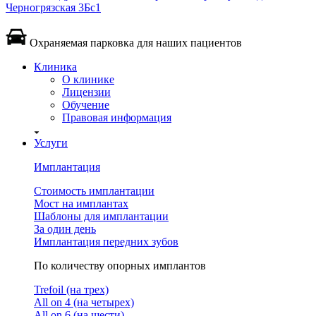
Черногрязская 3Бс1
Охраняемая парковка для наших пациентов
Клиника
О клинике
Лицензии
Обучение
Правовая информация
Услуги
Имплантация
Стоимость имплантации
Мост на имплантах
Шаблоны для имплантации
За один день
Имплантация передних зубов
По количеству опорных имплантов
Trefoil (на трех)
All on 4 (на четырех)
All on 6 (на шести)