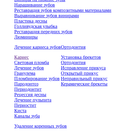
Наращивание зубов
Реставрация зубов композитными материалами
Выравнивание зубов винирами
Пластика десны
Голливудская улыбка
Реставрация передних зубов
Люминиры
Лечение кариеса зубов
Ортодонтия
Кариес
Установка брекетов
Световая пломба
Ортодонтия
Лечение зубов
Исправление прикуса
Гранулема
Открытый прикус
Пломбирование зубов
Неправильный прикус
Пародонтоз
Керамические брекеты
Периодонтит
Рецессия десны
Лечение пульпита
Периостит
Киста
Каналы зуба
Удаление коренных зубов