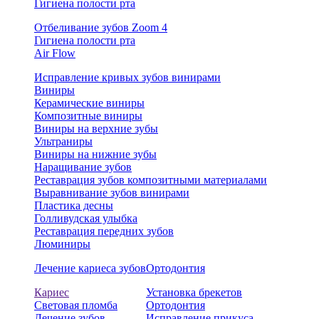
Гигиена полости рта
Отбеливание зубов Zoom 4
Гигиена полости рта
Air Flow
Исправление кривых зубов винирами
Виниры
Керамические виниры
Композитные виниры
Виниры на верхние зубы
Ультраниры
Виниры на нижние зубы
Наращивание зубов
Реставрация зубов композитными материалами
Выравнивание зубов винирами
Пластика десны
Голливудская улыбка
Реставрация передних зубов
Люминиры
Лечение кариеса зубов
Ортодонтия
Кариес
Установка брекетов
Световая пломба
Ортодонтия
Лечение зубов
Исправление прикуса