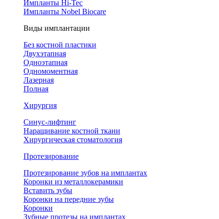
Импланты Hi-Tec
Импланты Nobel Biocare
Виды имплантации
Без костной пластики
Двухэтапная
Одноэтапная
Одномоментная
Лазерная
Полная
Хирургия
Синус-лифтинг
Наращивание костной ткани
Хирургическая стоматология
Протезирование
Протезирование зубов на имплантах
Коронки из металлокерамики
Вставить зубы
Коронки на передние зубы
Коронки
Зубные протезы на имплантах