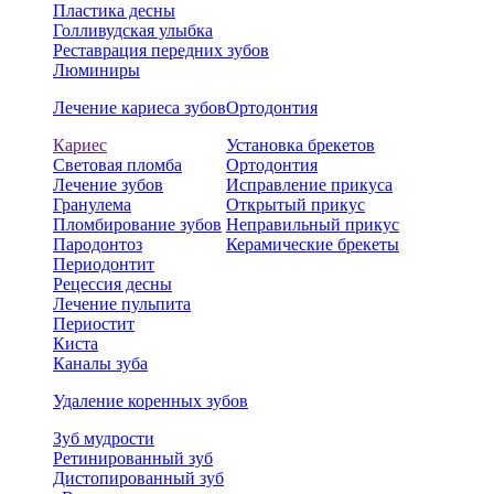
Пластика десны
Голливудская улыбка
Реставрация передних зубов
Люминиры
Лечение кариеса зубов
Ортодонтия
Кариес
Установка брекетов
Световая пломба
Ортодонтия
Лечение зубов
Исправление прикуса
Гранулема
Открытый прикус
Пломбирование зубов
Неправильный прикус
Пародонтоз
Керамические брекеты
Периодонтит
Рецессия десны
Лечение пульпита
Периостит
Киста
Каналы зуба
Удаление коренных зубов
Зуб мудрости
Ретинированный зуб
Дистопированный зуб