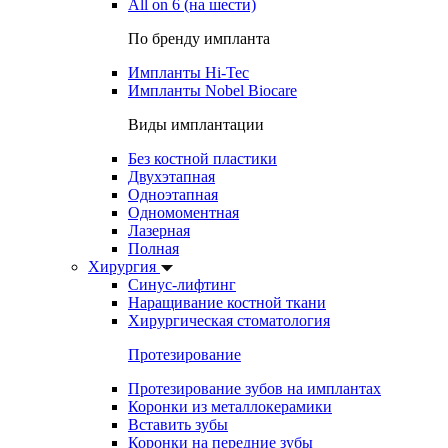
All on 6 (на шести)
По бренду импланта
Импланты Hi-Tec
Импланты Nobel Biocare
Виды имплантации
Без костной пластики
Двухэтапная
Одноэтапная
Одномоментная
Лазерная
Полная
Хирургия
Синус-лифтинг
Наращивание костной ткани
Хирургическая стоматология
Протезирование
Протезирование зубов на имплантах
Коронки из металлокерамики
Вставить зубы
Коронки на передние зубы