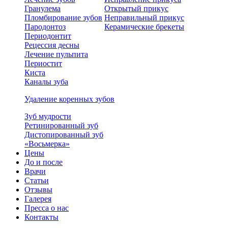
Гранулема
Открытый прикус
Пломбирование зубов
Неправильный прикус
Пародонтоз
Керамические брекеты
Периодонтит
Рецессия десны
Лечение пульпита
Периостит
Киста
Каналы зуба
Удаление коренных зубов
Зуб мудрости
Ретинированный зуб
Дистопированный зуб
«Восьмерка»
Цены
До и после
Врачи
Статьи
Отзывы
Галерея
Пресса о нас
Контакты