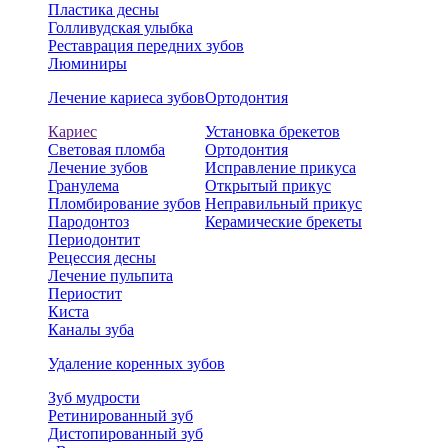
Пластика десны
Голливудская улыбка
Реставрация передних зубов
Люминиры
Лечение кариеса зубов
Ортодонтия
Кариес
Установка брекетов
Световая пломба
Ортодонтия
Лечение зубов
Исправление прикуса
Гранулема
Открытый прикус
Пломбирование зубов
Неправильный прикус
Пародонтоз
Керамические брекеты
Периодонтит
Рецессия десны
Лечение пульпита
Периостит
Киста
Каналы зуба
Удаление коренных зубов
Зуб мудрости
Ретинированный зуб
Дистопированный зуб