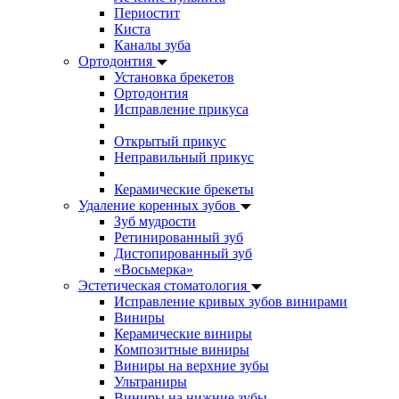
Периостит
Киста
Каналы зуба
Ортодонтия
Установка брекетов
Ортодонтия
Исправление прикуса
Открытый прикус
Неправильный прикус
Керамические брекеты
Удаление коренных зубов
Зуб мудрости
Ретинированный зуб
Дистопированный зуб
«Восьмерка»
Эстетическая стоматология
Исправление кривых зубов винирами
Виниры
Керамические виниры
Композитные виниры
Виниры на верхние зубы
Ультраниры
Виниры на нижние зубы