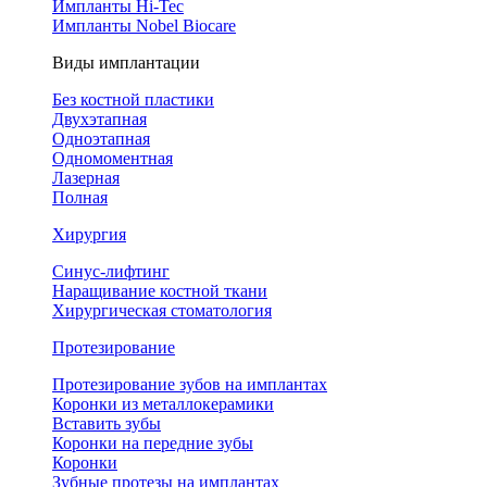
Импланты Hi-Tec
Импланты Nobel Biocare
Виды имплантации
Без костной пластики
Двухэтапная
Одноэтапная
Одномоментная
Лазерная
Полная
Хирургия
Синус-лифтинг
Наращивание костной ткани
Хирургическая стоматология
Протезирование
Протезирование зубов на имплантах
Коронки из металлокерамики
Вставить зубы
Коронки на передние зубы
Коронки
Зубные протезы на имплантах