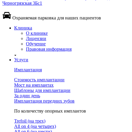
Черногрязская 3Бс1
Охраняемая парковка для наших пациентов
Клиника
О клинике
Лицензии
Обучение
Правовая информация
Услуги
Имплантация
Стоимость имплантации
Мост на имплантах
Шаблоны для имплантации
За один день
Имплантация передних зубов
По количеству опорных имплантов
Trefoil (на трех)
All on 4 (на четырех)
All on 6 (на шести)