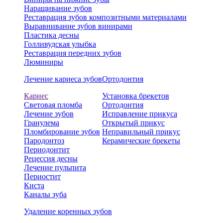
Наращивание зубов
Реставрация зубов композитными материалами
Выравнивание зубов винирами
Пластика десны
Голливудская улыбка
Реставрация передних зубов
Люминиры
Лечение кариеса зубов
Ортодонтия
Кариес
Установка брекетов
Световая пломба
Ортодонтия
Лечение зубов
Исправление прикуса
Гранулема
Открытый прикус
Пломбирование зубов
Неправильный прикус
Пародонтоз
Керамические брекеты
Периодонтит
Рецессия десны
Лечение пульпита
Периостит
Киста
Каналы зуба
Удаление коренных зубов