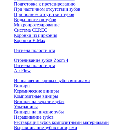
Подготовка к протезированию
При частичном отсутствии зубов
При полном отсутствии зубов
Виды протезов зубов
Микропротезирование
Система CEREC
Коронки из циркония
Коронки E-Max
Гигиена полости рта
Отбеливание зубов Zoom 4
Гигиена полости рта
Air Flow
Исправление кривых зубов винирами
Виниры
Керамические виниры
Композитные виниры
Виниры на верхние зубы
Ультраниры
Виниры на нижние зубы
Наращивание зубов
Реставрация зубов композитными материалами
Выравнивание зубов винирами