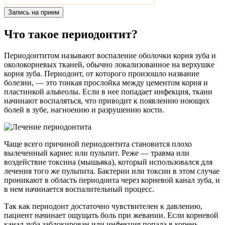
Запись на прием
Что такое периодонтит?
Периодонтитом называют воспаление оболочки корня зуба и
околокорневых тканей, обычно локализованное на верхушке
корня зуба. Периодонт, от которого произошло название
болезни, — это тонкая прослойка между цементом корня и
пластинкой альвеолы. Если в нее попадает инфекция, ткани
начинают воспаляться, что приводит к появлению ноющих
болей в зубе, нагноению и разрушению кости.
Чаще всего причиной периодонтита становится плохо
вылеченный кариес или пульпит. Реже — травма или
воздействие токсина (мышьяка), который использовался для
лечения того же пульпита. Бактерии или токсин в этом случае
проникают в область периодонта через корневой канал зуба, и
в нем начинается воспалительный процесс.
Так как периодонт достаточно чувствителен к давлению,
пациент начинает ощущать боль при жевании. Если корневой
канал зуба заблокирован или инфекция попала в корень