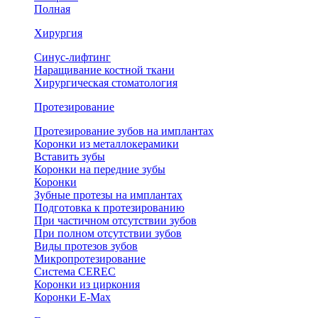
Полная
Хирургия
Синус-лифтинг
Наращивание костной ткани
Хирургическая стоматология
Протезирование
Протезирование зубов на имплантах
Коронки из металлокерамики
Вставить зубы
Коронки на передние зубы
Коронки
Зубные протезы на имплантах
Подготовка к протезированию
При частичном отсутствии зубов
При полном отсутствии зубов
Виды протезов зубов
Микропротезирование
Система CEREC
Коронки из циркония
Коронки E-Max