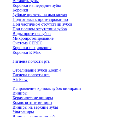
Вставить зубы
Коронки на передние зубы
Коронки
Зубные протезы на имплантах
Подготовка к протезированию
При частичном отсутствии зубов
При полном отсутствии зубов
Виды протезов зубов
Микропротезирование
Система CEREC
Коронки из циркония
Коронки E-Max
Гигиена полости рта
Отбеливание зубов Zoom 4
Гигиена полости рта
Air Flow
Исправление кривых зубов винирами
Виниры
Керамические виниры
Композитные виниры
Виниры на верхние зубы
Ультраниры
Виниры на нижние зубы