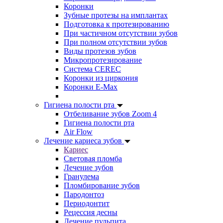
Коронки
Зубные протезы на имплантах
Подготовка к протезированию
При частичном отсутствии зубов
При полном отсутствии зубов
Виды протезов зубов
Микропротезирование
Система CEREC
Коронки из циркония
Коронки E-Max
Гигиена полости рта
Отбеливание зубов Zoom 4
Гигиена полости рта
Air Flow
Лечение кариеса зубов
Кариес
Световая пломба
Лечение зубов
Гранулема
Пломбирование зубов
Пародонтоз
Периодонтит
Рецессия десны
Лечение пульпита