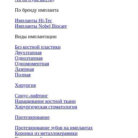
По бренду импланта
Импланты Hi-Tec
Импланты Nobel Biocare
Виды имплантации
Без костной пластики
Двухэтапная
Одноэтапная
Одномоментная
Лазерная
Полная
Хирургия
Синус-лифтинг
Наращивание костной ткани
Хирургическая стоматология
Протезирование
Протезирование зубов на имплантах
Коронки из металлокерамики