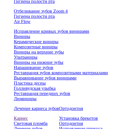
Гигиена полости рта
Отбеливание зубов Zoom 4
Гигиена полости рта
Air Flow
Исправление кривых зубов винирами
Виниры
Керамические виниры
Композитные виниры
Виниры на верхние зубы
Ультраниры
Виниры на нижние зубы
Наращивание зубов
Реставрация зубов композитными материалами
Выравнивание зубов винирами
Пластика десны
Голливудская улыбка
Реставрация передних зубов
Люминиры
Лечение кариеса зубов
Ортодонтия
Кариес
Установка брекетов
Световая пломба
Ортодонтия
Лечение зубов
Исправление прикуса