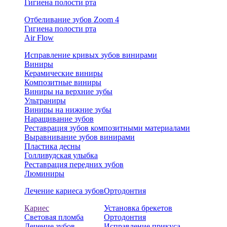
Гигиена полости рта
Отбеливание зубов Zoom 4
Гигиена полости рта
Air Flow
Исправление кривых зубов винирами
Виниры
Керамические виниры
Композитные виниры
Виниры на верхние зубы
Ультраниры
Виниры на нижние зубы
Наращивание зубов
Реставрация зубов композитными материалами
Выравнивание зубов винирами
Пластика десны
Голливудская улыбка
Реставрация передних зубов
Люминиры
Лечение кариеса зубов
Ортодонтия
Кариес
Установка брекетов
Световая пломба
Ортодонтия
Лечение зубов
Исправление прикуса