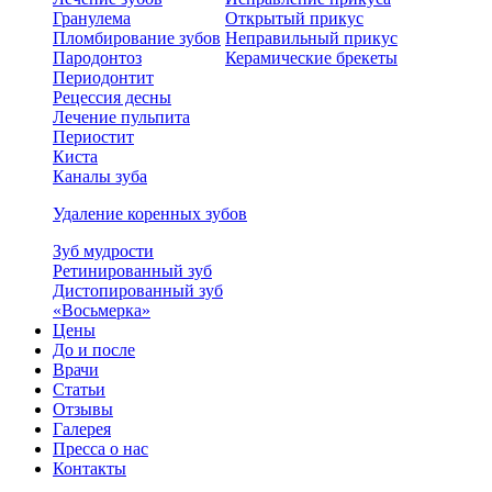
Гранулема
Открытый прикус
Пломбирование зубов
Неправильный прикус
Пародонтоз
Керамические брекеты
Периодонтит
Рецессия десны
Лечение пульпита
Периостит
Киста
Каналы зуба
Удаление коренных зубов
Зуб мудрости
Ретинированный зуб
Дистопированный зуб
«Восьмерка»
Цены
До и после
Врачи
Статьи
Отзывы
Галерея
Пресса о нас
Контакты