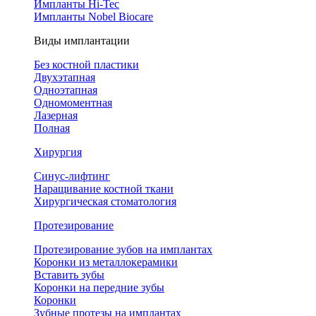
Импланты Hi-Tec
Импланты Nobel Biocare
Виды имплантации
Без костной пластики
Двухэтапная
Одноэтапная
Одномоментная
Лазерная
Полная
Хирургия
Синус-лифтинг
Наращивание костной ткани
Хирургическая стоматология
Протезирование
Протезирование зубов на имплантах
Коронки из металлокерамики
Вставить зубы
Коронки на передние зубы
Коронки
Зубные протезы на имплантах