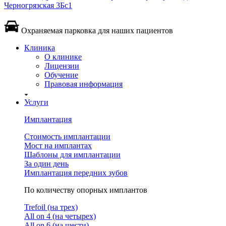
Черногрязская 3Бс1
Охраняемая парковка для наших пациентов
Клиника
О клинике
Лицензии
Обучение
Правовая информация
Услуги
Имплантация
Стоимость имплантации
Мост на имплантах
Шаблоны для имплантации
За один день
Имплантация передних зубов
По количеству опорных имплантов
Trefoil (на трех)
All on 4 (на четырех)
All on 6 (на шести)