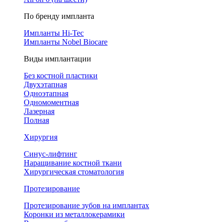
По бренду импланта
Импланты Hi-Tec
Импланты Nobel Biocare
Виды имплантации
Без костной пластики
Двухэтапная
Одноэтапная
Одномоментная
Лазерная
Полная
Хирургия
Синус-лифтинг
Наращивание костной ткани
Хирургическая стоматология
Протезирование
Протезирование зубов на имплантах
Коронки из металлокерамики