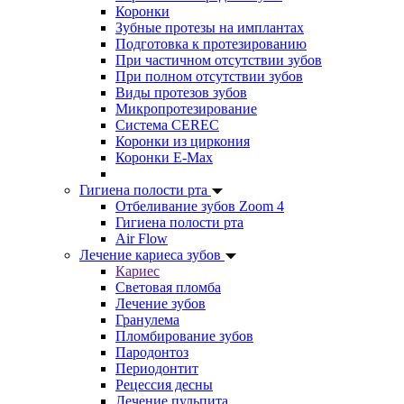
Коронки
Зубные протезы на имплантах
Подготовка к протезированию
При частичном отсутствии зубов
При полном отсутствии зубов
Виды протезов зубов
Микропротезирование
Система CEREC
Коронки из циркония
Коронки E-Max
Гигиена полости рта
Отбеливание зубов Zoom 4
Гигиена полости рта
Air Flow
Лечение кариеса зубов
Кариес
Световая пломба
Лечение зубов
Гранулема
Пломбирование зубов
Пародонтоз
Периодонтит
Рецессия десны
Лечение пульпита