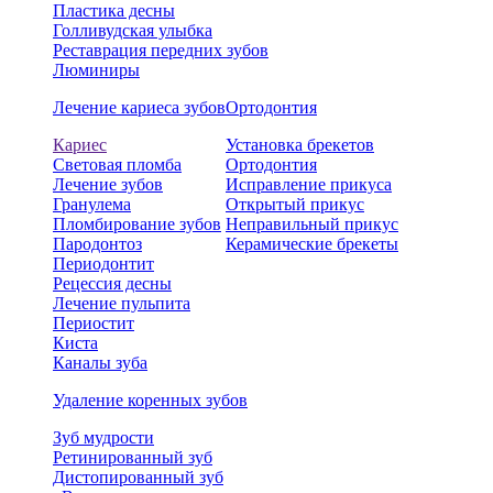
Пластика десны
Голливудская улыбка
Реставрация передних зубов
Люминиры
Лечение кариеса зубов
Ортодонтия
Кариес
Установка брекетов
Световая пломба
Ортодонтия
Лечение зубов
Исправление прикуса
Гранулема
Открытый прикус
Пломбирование зубов
Неправильный прикус
Пародонтоз
Керамические брекеты
Периодонтит
Рецессия десны
Лечение пульпита
Периостит
Киста
Каналы зуба
Удаление коренных зубов
Зуб мудрости
Ретинированный зуб
Дистопированный зуб