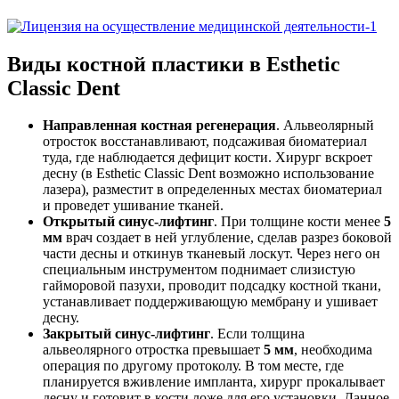
Виды костной пластики в Esthetic
Classic Dent
Направленная костная регенерация
. Альвеолярный
отросток восстанавливают, подсаживая биоматериал
туда, где наблюдается дефицит кости. Хирург вскроет
десну (в Esthetic Classic Dent возможно использование
лазера), разместит в определенных местах биоматериал
и проведет ушивание тканей.
Открытый синус-лифтинг
. При толщине кости менее
5
мм
врач создает в ней углубление, сделав разрез боковой
части десны и откинув тканевый лоскут. Через него он
специальным инструментом поднимает слизистую
гайморовой пазухи, проводит подсадку костной ткани,
устанавливает поддерживающую мембрану и ушивает
десну.
Закрытый синус-лифтинг
. Если толщина
альвеолярного отростка превышает
5 мм
, необходима
операция по другому протоколу. В том месте, где
планируется вживление импланта, хирург прокалывает
десну и готовит в кости ложе для его установки. Данное