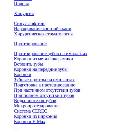
Полная
Хирургия
Синус-лифтинг
Наращивание костной ткани
Хирургическая стоматология
Протезирование
Протезирование зубов на имплантах
Коронки из металлокерамики
Вставить зубы
Коронки на передние зубы
Коронки
Зубные протезы на имплантах
Подготовка к протезированию
При частичном отсутствии зубов
При полном отсутствии зубов
Виды протезов зубов
Микропротезирование
Система CEREC
Коронки из циркония
Коронки E-Max