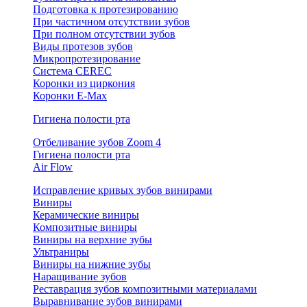
Подготовка к протезированию
При частичном отсутствии зубов
При полном отсутствии зубов
Виды протезов зубов
Микропротезирование
Система CEREC
Коронки из циркония
Коронки E-Max
Гигиена полости рта
Отбеливание зубов Zoom 4
Гигиена полости рта
Air Flow
Исправление кривых зубов винирами
Виниры
Керамические виниры
Композитные виниры
Виниры на верхние зубы
Ультраниры
Виниры на нижние зубы
Наращивание зубов
Реставрация зубов композитными материалами
Выравнивание зубов винирами