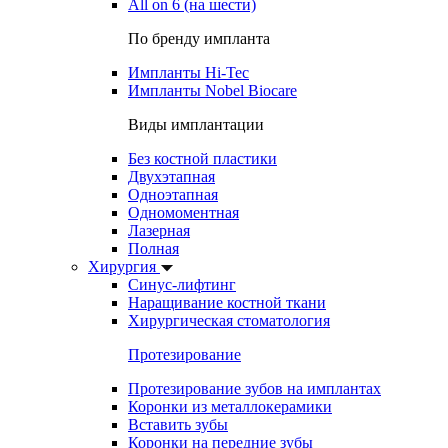
All on 6 (на шести)
По бренду импланта
Импланты Hi-Tec
Импланты Nobel Biocare
Виды имплантации
Без костной пластики
Двухэтапная
Одноэтапная
Одномоментная
Лазерная
Полная
Хирургия
Синус-лифтинг
Наращивание костной ткани
Хирургическая стоматология
Протезирование
Протезирование зубов на имплантах
Коронки из металлокерамики
Вставить зубы
Коронки на передние зубы