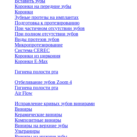
Вставить зубы
Коронки на передние зубы
Коронки
Зубные протезы на имплантах
Подготовка к протезированию
При частичном отсутствии зубов
При полном отсутствии зубов
Виды протезов зубов
Микропротезирование
Система CEREC
Коронки из циркония
Коронки E-Max
Гигиена полости рта
Отбеливание зубов Zoom 4
Гигиена полости рта
Air Flow
Исправление кривых зубов винирами
Виниры
Керамические виниры
Композитные виниры
Виниры на верхние зубы
Ультраниры
Виниры на нижние зубы