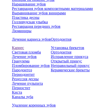
Наращивание зубов
Реставрация зубов композитными материалами
Выравнивание зубов винирами
Пластика десны
Голливудская улыбка
Реставрация передних зубов
Люминиры
Лечение кариеса зубов
Ортодонтия
Кариес
Установка брекетов
Световая пломба
Ортодонтия
Лечение зубов
Исправление прикуса
Гранулема
Открытый прикус
Пломбирование зубов
Неправильный прикус
Пародонтоз
Керамические брекеты
Периодонтит
Рецессия десны
Лечение пульпита
Периостит
Киста
Каналы зуба
Удаление коренных зубов