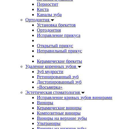
Периостит
Киста
Каналы зуба
Ортодонтия
Установка брекетов
Ортодонтия
Исправление прикуса
Открытый прикус
Неправильный прикус
Керамические брекеты
Удаление коренных зубов
Зуб мудрости
Ретинированный зуб
Дистопированный зуб
«Восьмерка»
Эстетическая стоматология
Исправление кривых зубов винирами
Виниры
Керамические виниры
Композитные виниры
Виниры на верхние зубы
Ультраниры
Виниры на нижние зубы