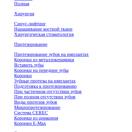
Полная
Хирургия
Синус-лифтинг
Наращивание костной ткани
Хирургическая стоматология
Протезирование
Протезирование зубов на имплантах
Коронки из металлокерамики
Вставить зубы
Коронки на передние зубы
Коронки
Зубные протезы на имплантах
Подготовка к протезированию
При частичном отсутствии зубов
При полном отсутствии зубов
Виды протезов зубов
Микропротезирование
Система CEREC
Коронки из циркония
Коронки E-Max