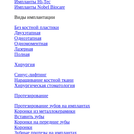
Импланты Hi-Tec
Импланты Nobel Biocare
Виды имплантации
Без костной пластики
Двухэтапная
Одноэтапная
Одномоментная
Лазерная
Полная
Хирургия
Синус-лифтинг
Наращивание костной ткани
Хирургическая стоматология
Протезирование
Протезирование зубов на имплантах
Коронки из металлокерамики
Вставить зубы
Коронки на передние зубы
Коронки
Зубные протезы на имплантах