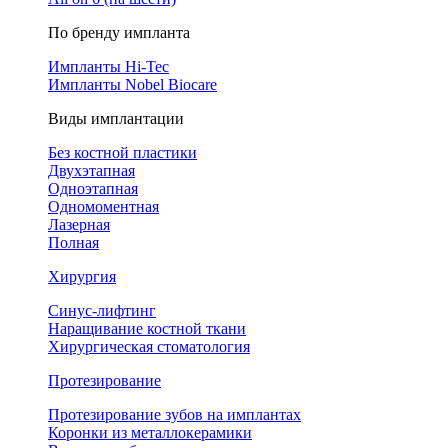
По бренду импланта
Импланты Hi-Tec
Импланты Nobel Biocare
Виды имплантации
Без костной пластики
Двухэтапная
Одноэтапная
Одномоментная
Лазерная
Полная
Хирургия
Синус-лифтинг
Наращивание костной ткани
Хирургическая стоматология
Протезирование
Протезирование зубов на имплантах
Коронки из металлокерамики