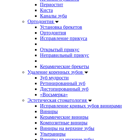
Периостит
Киста
Каналы зуба
Ортодонтия
Установка брекетов
Ортодонтия
Исправление прикуса
Открытый прикус
Неправильный прикус
Керамические брекеты
Удаление коренных зубов
Зуб мудрости
Ретинированный зуб
Дистопированный зуб
«Восьмерка»
Эстетическая стоматология
Исправление кривых зубов винирами
Виниры
Керамические виниры
Композитные виниры
Виниры на верхние зубы
Ультраниры
Виниры на нижние зубы