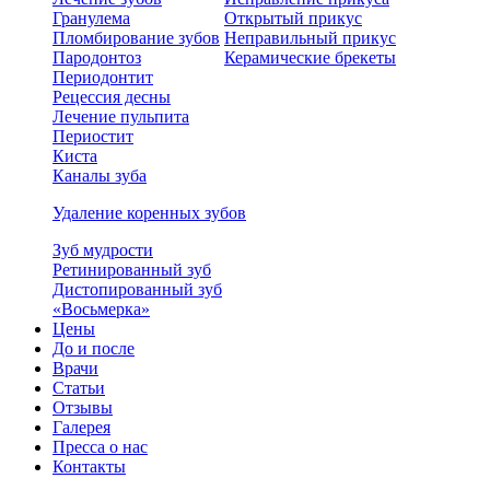
Гранулема
Открытый прикус
Пломбирование зубов
Неправильный прикус
Пародонтоз
Керамические брекеты
Периодонтит
Рецессия десны
Лечение пульпита
Периостит
Киста
Каналы зуба
Удаление коренных зубов
Зуб мудрости
Ретинированный зуб
Дистопированный зуб
«Восьмерка»
Цены
До и после
Врачи
Статьи
Отзывы
Галерея
Пресса о нас
Контакты