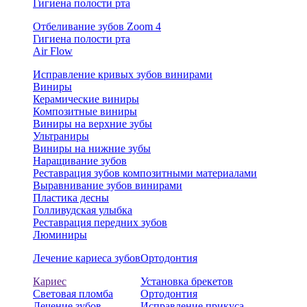
Гигиена полости рта
Отбеливание зубов Zoom 4
Гигиена полости рта
Air Flow
Исправление кривых зубов винирами
Виниры
Керамические виниры
Композитные виниры
Виниры на верхние зубы
Ультраниры
Виниры на нижние зубы
Наращивание зубов
Реставрация зубов композитными материалами
Выравнивание зубов винирами
Пластика десны
Голливудская улыбка
Реставрация передних зубов
Люминиры
Лечение кариеса зубов
Ортодонтия
Кариес
Установка брекетов
Световая пломба
Ортодонтия
Лечение зубов
Исправление прикуса