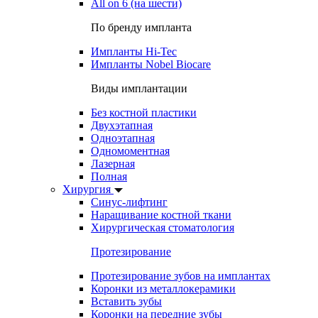
All on 6 (на шести)
По бренду импланта
Импланты Hi-Tec
Импланты Nobel Biocare
Виды имплантации
Без костной пластики
Двухэтапная
Одноэтапная
Одномоментная
Лазерная
Полная
Хирургия
Синус-лифтинг
Наращивание костной ткани
Хирургическая стоматология
Протезирование
Протезирование зубов на имплантах
Коронки из металлокерамики
Вставить зубы
Коронки на передние зубы