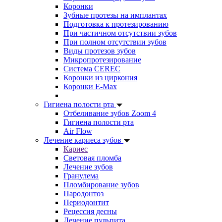
Коронки
Зубные протезы на имплантах
Подготовка к протезированию
При частичном отсутствии зубов
При полном отсутствии зубов
Виды протезов зубов
Микропротезирование
Система CEREC
Коронки из циркония
Коронки E-Max
Гигиена полости рта
Отбеливание зубов Zoom 4
Гигиена полости рта
Air Flow
Лечение кариеса зубов
Кариес
Световая пломба
Лечение зубов
Гранулема
Пломбирование зубов
Пародонтоз
Периодонтит
Рецессия десны
Лечение пульпита