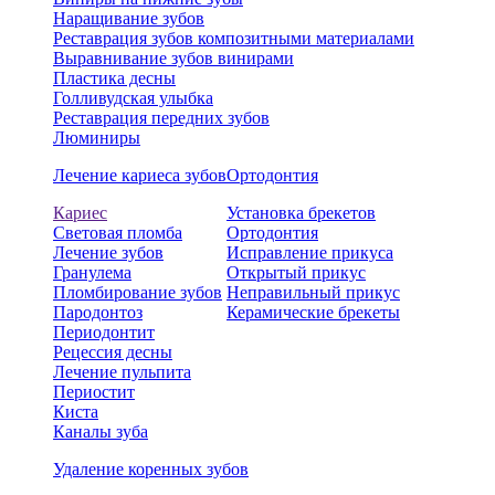
Наращивание зубов
Реставрация зубов композитными материалами
Выравнивание зубов винирами
Пластика десны
Голливудская улыбка
Реставрация передних зубов
Люминиры
Лечение кариеса зубов
Ортодонтия
Кариес
Установка брекетов
Световая пломба
Ортодонтия
Лечение зубов
Исправление прикуса
Гранулема
Открытый прикус
Пломбирование зубов
Неправильный прикус
Пародонтоз
Керамические брекеты
Периодонтит
Рецессия десны
Лечение пульпита
Периостит
Киста
Каналы зуба
Удаление коренных зубов