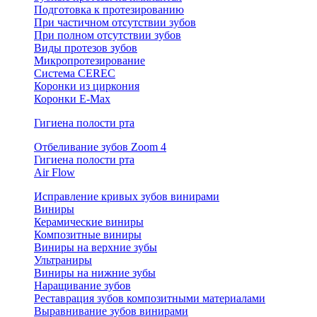
Подготовка к протезированию
При частичном отсутствии зубов
При полном отсутствии зубов
Виды протезов зубов
Микропротезирование
Система CEREC
Коронки из циркония
Коронки E-Max
Гигиена полости рта
Отбеливание зубов Zoom 4
Гигиена полости рта
Air Flow
Исправление кривых зубов винирами
Виниры
Керамические виниры
Композитные виниры
Виниры на верхние зубы
Ультраниры
Виниры на нижние зубы
Наращивание зубов
Реставрация зубов композитными материалами
Выравнивание зубов винирами