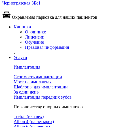
Черногрязская 3Бс1
Охраняемая парковка для наших пациентов
Клиника
О клинике
Лицензии
Обучение
Правовая информация
Услуги
Имплантация
Стоимость имплантации
Мост на имплантах
Шаблоны для имплантации
За один день
Имплантация передних зубов
По количеству опорных имплантов
Trefoil (на трех)
All on 4 (на четырех)
All on 6 (на шести)