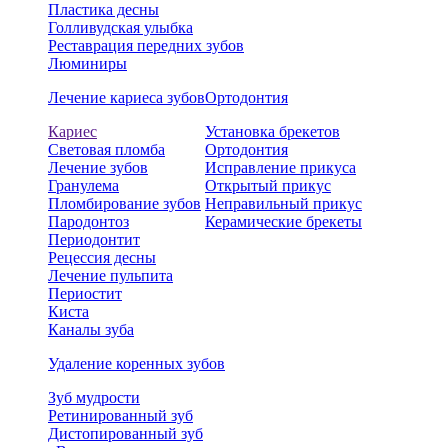
Пластика десны
Голливудская улыбка
Реставрация передних зубов
Люминиры
Лечение кариеса зубов
Ортодонтия
Кариес
Установка брекетов
Световая пломба
Ортодонтия
Лечение зубов
Исправление прикуса
Гранулема
Открытый прикус
Пломбирование зубов
Неправильный прикус
Пародонтоз
Керамические брекеты
Периодонтит
Рецессия десны
Лечение пульпита
Периостит
Киста
Каналы зуба
Удаление коренных зубов
Зуб мудрости
Ретинированный зуб
Дистопированный зуб