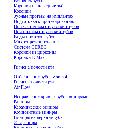
Вставить зубы
Коронки на передние зубы
Коронки
Зубные протезы на имплантах
Подготовка к протезированию
При частичном отсутствии зубов
При полном отсутствии зубов
Виды протезов зубов
Микропротезирование
Система CEREC
Коронки из циркония
Коронки E-Max
Гигиена полости рта
Отбеливание зубов Zoom 4
Гигиена полости рта
Air Flow
Исправление кривых зубов винирами
Виниры
Керамические виниры
Композитные виниры
Виниры на верхние зубы
Ультраниры
Виниры на нижние зубы