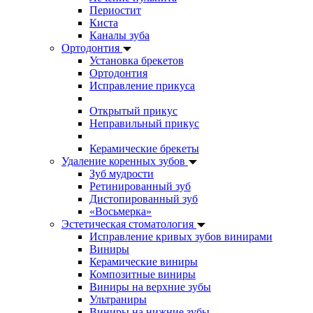
Периостит
Киста
Каналы зуба
Ортодонтия
Установка брекетов
Ортодонтия
Исправление прикуса
Открытый прикус
Неправильный прикус
Керамические брекеты
Удаление коренных зубов
Зуб мудрости
Ретинированный зуб
Дистопированный зуб
«Восьмерка»
Эстетическая стоматология
Исправление кривых зубов винирами
Виниры
Керамические виниры
Композитные виниры
Виниры на верхние зубы
Ультраниры
Виниры на нижние зубы