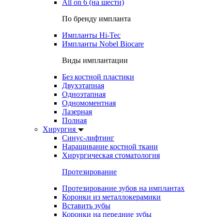
All on 6 (на шести)
По бренду импланта
Импланты Hi-Tec
Импланты Nobel Biocare
Виды имплантации
Без костной пластики
Двухэтапная
Одноэтапная
Одномоментная
Лазерная
Полная
Хирургия
Синус-лифтинг
Наращивание костной ткани
Хирургическая стоматология
Протезирование
Протезирование зубов на имплантах
Коронки из металлокерамики
Вставить зубы
Коронки на передние зубы