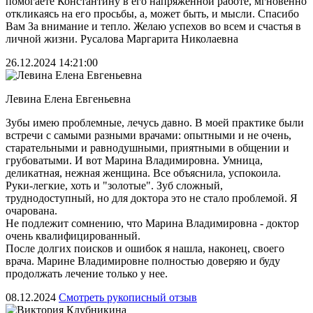
помогаете Константину в его напряженной работе, мгновенно
откликаясь на его просьбы, а, может быть, и мысли. Спасибо
Вам За внимание и тепло. Желаю успехов во всем и счастья в
личной жизни. Русалова Маргарита Николаевна
26.12.2024 14:21:00
Левина Елена Евгеньевна
Зубы имею проблемные, лечусь давно. В моей практике были
встречи с самыми разными врачами: опытными и не очень,
старательными и равнодушными, приятными в общении и
грубоватыми. И вот Марина Владимировна. Умница,
деликатная, нежная женщина. Все объяснила, успокоила.
Руки-легкие, хоть и "золотые". Зуб сложный,
труднодоступный, но для доктора это не стало проблемой. Я
очарована.
Не подлежит сомнению, что Марина Владимировна - доктор
очень квалифицированный.
После долгих поисков и ошибок я нашла, наконец, своего
врача. Марине Владимировне полностью доверяю и буду
продолжать лечение только у нее.
08.12.2024
Смотреть рукописный отзыв