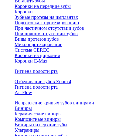
Вставить зубы
Коронки на передние зубы
Коронки
Зубные протезы на имплантах
Подготовка к протезированию
При частичном отсутствии зубов
При полном отсутствии зубов
Виды протезов зубов
Микропротезирование
Система CEREC
Коронки из циркония
Коронки E-Max
Гигиена полости рта
Отбеливание зубов Zoom 4
Гигиена полости рта
Air Flow
Исправление кривых зубов винирами
Виниры
Керамические виниры
Композитные виниры
Виниры на верхние зубы
Ультраниры
Виниры на нижние зубы