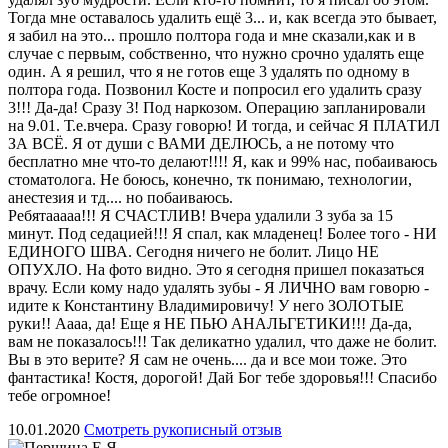
Тогда мне оставалось удалить ещё 3... и, как всегда это бывает,
я забил на это... прошло полтора года и мне сказали,как и в
случае с первым, собственно, что нужно срочно удалять еще
один. А я решил, что я не готов еще 3 удалять по одному в
полтора года. Позвонил Косте и попросил его удалить сразу
3!!! Да-да! Сразу 3! Под наркозом. Операцию запланировали
на 9.01. Т.е.вчера. Сразу говорю! И тогда, и сейчас Я ПЛАТИЛ
ЗА ВСЁ. Я от души с ВАМИ ДЕЛЮСЬ, а не потому что
бесплатно мне что-то делают!!!! Я, как и 99% нас, побаиваюсь
стоматолога. Не боюсь, конечно, тк понимаю, технологии,
анестезия и тд.... но побаиваюсь.
Ребятааааа!!! Я СЧАСТЛИВ! Вчера удалили 3 зуба за 15
минут. Под седацией!!! Я спал, как младенец! Более того - НИ
ЕДИНОГО ШВА. Сегодня ничего не болит. Лицо НЕ
ОПУХЛО. На фото видно. Это я сегодня пришел показаться
врачу. Если кому надо удалять зубы - Я ЛИЧНО вам говорю -
идите к Константину Владимировичу! У него ЗОЛОТЫЕ
руки!! Аааа, да! Еще я НЕ ПЬЮ АНАЛЬГЕТИКИ!!! Да-да,
вам не показалось!!! Так деликатно удалил, что даже не болит.
Вы в это верите? Я сам не очень.... да и все мои тоже. Это
фантастика! Костя, дорогой! Дай Бог тебе здоровья!!! Спасибо
тебе огромное!
10.01.2020
Смотреть рукописный отзыв