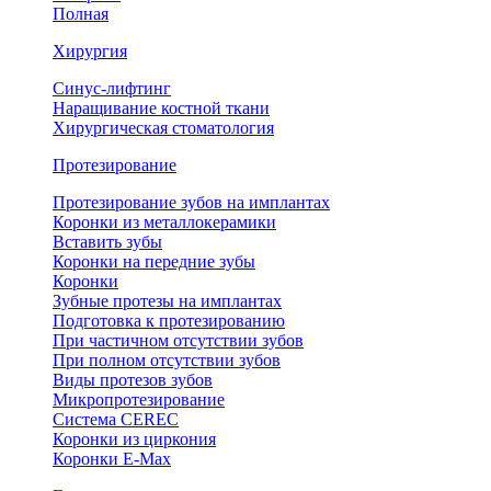
Полная
Хирургия
Синус-лифтинг
Наращивание костной ткани
Хирургическая стоматология
Протезирование
Протезирование зубов на имплантах
Коронки из металлокерамики
Вставить зубы
Коронки на передние зубы
Коронки
Зубные протезы на имплантах
Подготовка к протезированию
При частичном отсутствии зубов
При полном отсутствии зубов
Виды протезов зубов
Микропротезирование
Система CEREC
Коронки из циркония
Коронки E-Max