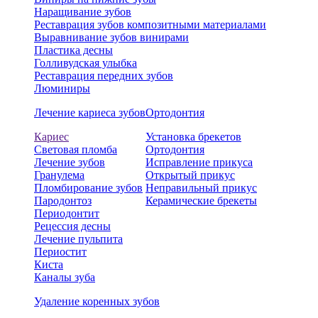
Наращивание зубов
Реставрация зубов композитными материалами
Выравнивание зубов винирами
Пластика десны
Голливудская улыбка
Реставрация передних зубов
Люминиры
Лечение кариеса зубов
Ортодонтия
Кариес
Установка брекетов
Световая пломба
Ортодонтия
Лечение зубов
Исправление прикуса
Гранулема
Открытый прикус
Пломбирование зубов
Неправильный прикус
Пародонтоз
Керамические брекеты
Периодонтит
Рецессия десны
Лечение пульпита
Периостит
Киста
Каналы зуба
Удаление коренных зубов