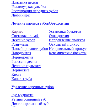
Пластика десны
Голливудская улыбка
Реставрация передних зубов
Люминиры
Лечение кариеса зубов
Ортодонтия
Кариес
Установка брекетов
Световая пломба
Ортодонтия
Лечение зубов
Исправление прикуса
Гранулема
Открытый прикус
Пломбирование зубов
Неправильный прикус
Пародонтоз
Керамические брекеты
Периодонтит
Рецессия десны
Лечение пульпита
Периостит
Киста
Каналы зуба
Удаление коренных зубов
Зуб мудрости
Ретинированный зуб
Дистопированный зуб