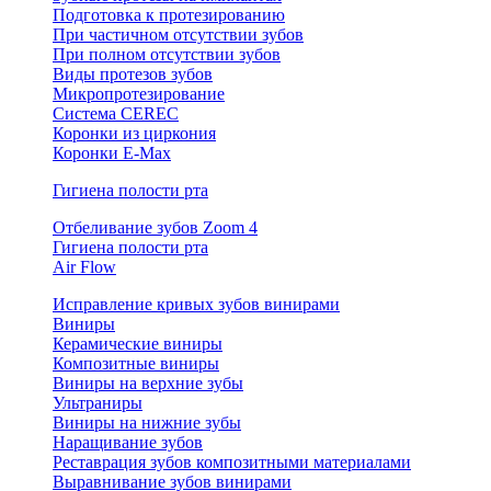
Подготовка к протезированию
При частичном отсутствии зубов
При полном отсутствии зубов
Виды протезов зубов
Микропротезирование
Система CEREC
Коронки из циркония
Коронки E-Max
Гигиена полости рта
Отбеливание зубов Zoom 4
Гигиена полости рта
Air Flow
Исправление кривых зубов винирами
Виниры
Керамические виниры
Композитные виниры
Виниры на верхние зубы
Ультраниры
Виниры на нижние зубы
Наращивание зубов
Реставрация зубов композитными материалами
Выравнивание зубов винирами