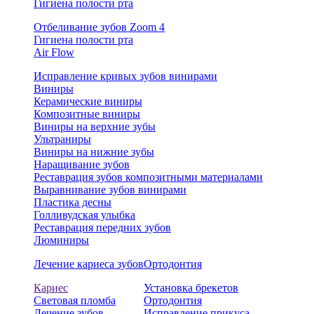
Гигиена полости рта
Отбеливание зубов Zoom 4
Гигиена полости рта
Air Flow
Исправление кривых зубов винирами
Виниры
Керамические виниры
Композитные виниры
Виниры на верхние зубы
Ультраниры
Виниры на нижние зубы
Наращивание зубов
Реставрация зубов композитными материалами
Выравнивание зубов винирами
Пластика десны
Голливудская улыбка
Реставрация передних зубов
Люминиры
Лечение кариеса зубов
Ортодонтия
Кариес
Установка брекетов
Световая пломба
Ортодонтия
Лечение зубов
Исправление прикуса