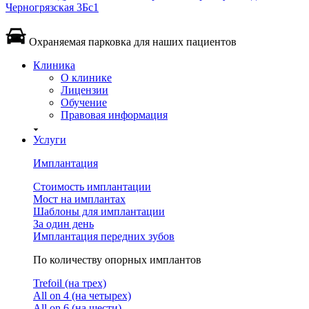
Черногрязская 3Бс1
Охраняемая парковка для наших пациентов
Клиника
О клинике
Лицензии
Обучение
Правовая информация
Услуги
Имплантация
Стоимость имплантации
Мост на имплантах
Шаблоны для имплантации
За один день
Имплантация передних зубов
По количеству опорных имплантов
Trefoil (на трех)
All on 4 (на четырех)
All on 6 (на шести)