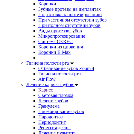
Коронки
Зубные протезы на имплантах
Подготовка к протезированию
При частичном отсутствии зубов
При полном отсутствии зубов
Виды протезов зубов
Микропротезирование
Система CEREC
Коронки из циркония
Коронки E-Max
Гигиена полости рта
Отбеливание зубов Zoom 4
Гигиена полости рта
Air Flow
Лечение кариеса зубов
Кариес
Световая пломба
Лечение зубов
Гранулема
Пломбирование зубов
Пародонтоз
Периодонтит
Рецессия десны
Лечение пульпита