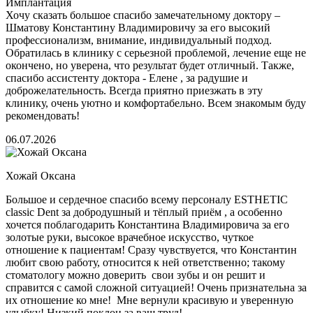
Имплантация
Хочу сказать большое спасибо замечательному доктору –
Шматову Константину Владимировичу за его высокий
профессионализм, внимание, индивидуальный подход.
Обратилась в клинику с серьезной проблемой, лечение еще не
окончено, но уверена, что результат будет отличный. Также,
спасибо ассистенту доктора - Елене , за радушие и
доброжелательность. Всегда приятно приезжать в эту
клинику, очень уютно и комфортабельно. Всем знакомым буду
рекомендовать!
06.07.2026
Хожай Оксана
Большое и сердечное спасибо всему персоналу ESTHETIC
classic Dent за добродушный и тёплый приём , а особенно
хочется поблагодарить Константина Владимировича за его
золотые руки, высокое врачебное искусство, чуткое
отношение к пациентам! Сразу чувствуется, что Константин
любит свою работу, относится к ней ответственно; такому
стоматологу можно доверить свои зубы и он решит и
справится с самой сложной ситуацией! Очень признательна за
их отношение ко мне! Мне вернули красивую и уверенную
улыбку! Низкий поклон за ваш труд!