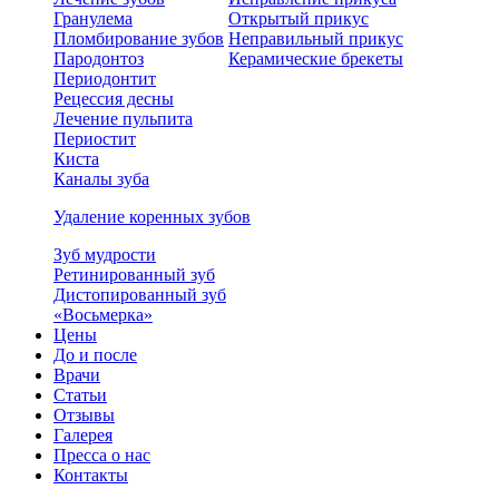
Гранулема
Открытый прикус
Пломбирование зубов
Неправильный прикус
Пародонтоз
Керамические брекеты
Периодонтит
Рецессия десны
Лечение пульпита
Периостит
Киста
Каналы зуба
Удаление коренных зубов
Зуб мудрости
Ретинированный зуб
Дистопированный зуб
«Восьмерка»
Цены
До и после
Врачи
Статьи
Отзывы
Галерея
Пресса о нас
Контакты