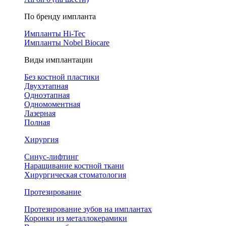
По бренду импланта
Импланты Hi-Tec
Импланты Nobel Biocare
Виды имплантации
Без костной пластики
Двухэтапная
Одноэтапная
Одномоментная
Лазерная
Полная
Хирургия
Синус-лифтинг
Наращивание костной ткани
Хирургическая стоматология
Протезирование
Протезирование зубов на имплантах
Коронки из металлокерамики