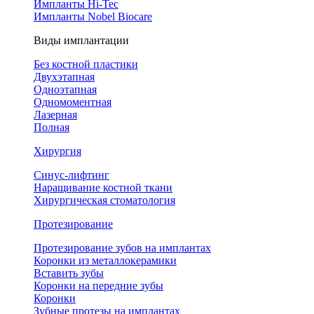
Импланты Hi-Tec
Импланты Nobel Biocare
Виды имплантации
Без костной пластики
Двухэтапная
Одноэтапная
Одномоментная
Лазерная
Полная
Хирургия
Синус-лифтинг
Наращивание костной ткани
Хирургическая стоматология
Протезирование
Протезирование зубов на имплантах
Коронки из металлокерамики
Вставить зубы
Коронки на передние зубы
Коронки
Зубные протезы на имплантах