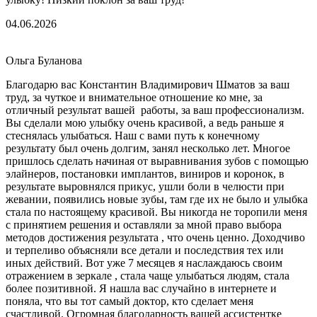
04.06.2026
Ольга Буланова
Благодарю вас Константин Владимирович Шматов за ваш
труд, за чуткое и внимательное отношение ко мне, за
отличный результат вашей работы, за ваш профессионализм.
Вы сделали мою улыбку очень красивой, а ведь раньше я
стеснялась улыбаться. Наш с вами путь к конечному
результату был очень долгим, занял несколько лет. Многое
пришлось сделать начиная от выравнивания зубов с помощью
элайнеров, постановки имплантов, виниров и коронок, в
результате выровнялся прикус, ушли боли в челюсти при
жевании, появились новые зубы, там где их не было и улыбка
стала по настоящему красивой. Вы никогда не торопили меня
с принятием решения и оставляли за мной право выбора
методов достижения результата , что очень ценно. Доходчиво
и терпеливо объясняли все детали и последствия тех или
иных действий. Вот уже 7 месяцев я наслаждаюсь своим
отражением в зеркале , стала чаще улыбаться людям, стала
более позитивной. Я нашла вас случайно в интернете и
поняла, что вы тот самый доктор, кто сделает меня
счастливой. Огромная благодарность вашей ассистентке