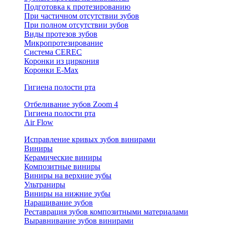
Подготовка к протезированию
При частичном отсутствии зубов
При полном отсутствии зубов
Виды протезов зубов
Микропротезирование
Система CEREC
Коронки из циркония
Коронки E-Max
Гигиена полости рта
Отбеливание зубов Zoom 4
Гигиена полости рта
Air Flow
Исправление кривых зубов винирами
Виниры
Керамические виниры
Композитные виниры
Виниры на верхние зубы
Ультраниры
Виниры на нижние зубы
Наращивание зубов
Реставрация зубов композитными материалами
Выравнивание зубов винирами