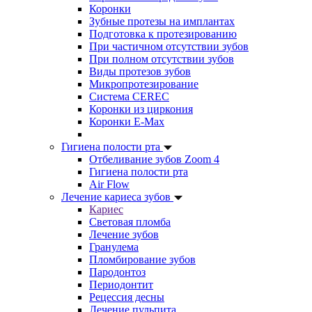
Коронки
Зубные протезы на имплантах
Подготовка к протезированию
При частичном отсутствии зубов
При полном отсутствии зубов
Виды протезов зубов
Микропротезирование
Система CEREC
Коронки из циркония
Коронки E-Max
Гигиена полости рта
Отбеливание зубов Zoom 4
Гигиена полости рта
Air Flow
Лечение кариеса зубов
Кариес
Световая пломба
Лечение зубов
Гранулема
Пломбирование зубов
Пародонтоз
Периодонтит
Рецессия десны
Лечение пульпита