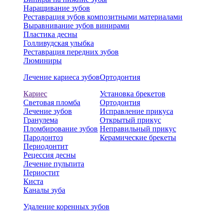
Наращивание зубов
Реставрация зубов композитными материалами
Выравнивание зубов винирами
Пластика десны
Голливудская улыбка
Реставрация передних зубов
Люминиры
Лечение кариеса зубов
Ортодонтия
Кариес
Установка брекетов
Световая пломба
Ортодонтия
Лечение зубов
Исправление прикуса
Гранулема
Открытый прикус
Пломбирование зубов
Неправильный прикус
Пародонтоз
Керамические брекеты
Периодонтит
Рецессия десны
Лечение пульпита
Периостит
Киста
Каналы зуба
Удаление коренных зубов