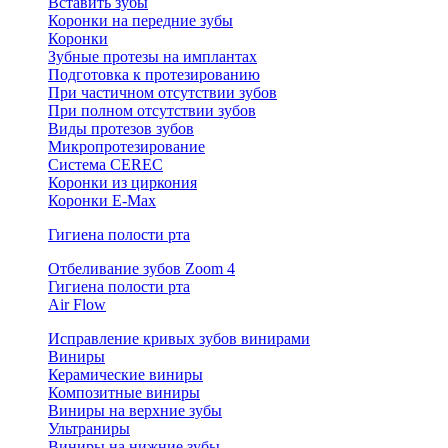
Вставить зубы
Коронки на передние зубы
Коронки
Зубные протезы на имплантах
Подготовка к протезированию
При частичном отсутствии зубов
При полном отсутствии зубов
Виды протезов зубов
Микропротезирование
Система CEREC
Коронки из циркония
Коронки E-Max
Гигиена полости рта
Отбеливание зубов Zoom 4
Гигиена полости рта
Air Flow
Исправление кривых зубов винирами
Виниры
Керамические виниры
Композитные виниры
Виниры на верхние зубы
Ультраниры
Виниры на нижние зубы