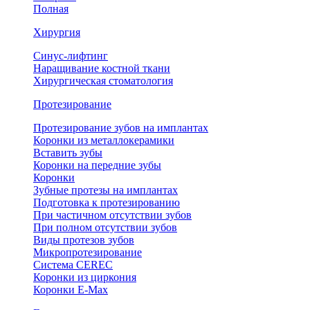
Полная
Хирургия
Синус-лифтинг
Наращивание костной ткани
Хирургическая стоматология
Протезирование
Протезирование зубов на имплантах
Коронки из металлокерамики
Вставить зубы
Коронки на передние зубы
Коронки
Зубные протезы на имплантах
Подготовка к протезированию
При частичном отсутствии зубов
При полном отсутствии зубов
Виды протезов зубов
Микропротезирование
Система CEREC
Коронки из циркония
Коронки E-Max