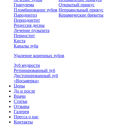
Гранулема
Открытый прикус
Пломбирование зубов
Неправильный прикус
Пародонтоз
Керамические брекеты
Периодонтит
Рецессия десны
Лечение пульпита
Периостит
Киста
Каналы зуба
Удаление коренных зубов
Зуб мудрости
Ретинированный зуб
Дистопированный зуб
«Восьмерка»
Цены
До и после
Врачи
Статьи
Отзывы
Галерея
Пресса о нас
Контакты