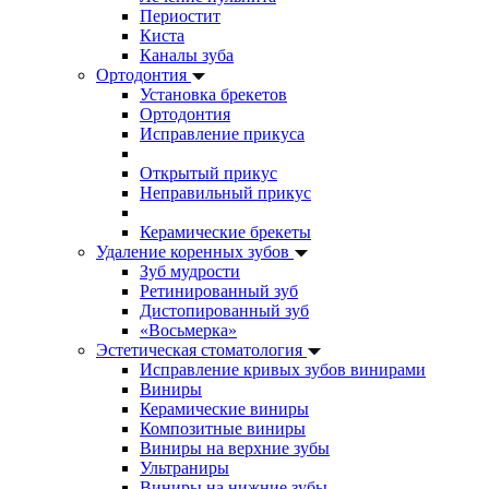
Периостит
Киста
Каналы зуба
Ортодонтия
Установка брекетов
Ортодонтия
Исправление прикуса
Открытый прикус
Неправильный прикус
Керамические брекеты
Удаление коренных зубов
Зуб мудрости
Ретинированный зуб
Дистопированный зуб
«Восьмерка»
Эстетическая стоматология
Исправление кривых зубов винирами
Виниры
Керамические виниры
Композитные виниры
Виниры на верхние зубы
Ультраниры
Виниры на нижние зубы