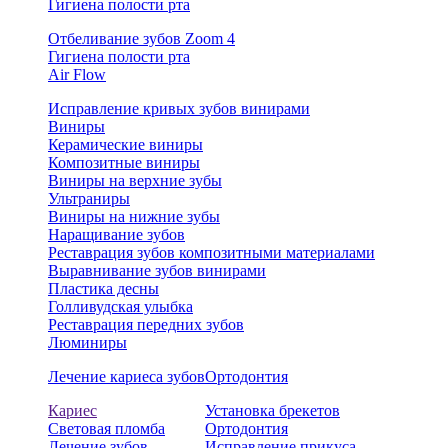
Гигиена полости рта
Отбеливание зубов Zoom 4
Гигиена полости рта
Air Flow
Исправление кривых зубов винирами
Виниры
Керамические виниры
Композитные виниры
Виниры на верхние зубы
Ультраниры
Виниры на нижние зубы
Наращивание зубов
Реставрация зубов композитными материалами
Выравнивание зубов винирами
Пластика десны
Голливудская улыбка
Реставрация передних зубов
Люминиры
Лечение кариеса зубов
Ортодонтия
Кариес
Установка брекетов
Световая пломба
Ортодонтия
Лечение зубов
Исправление прикуса