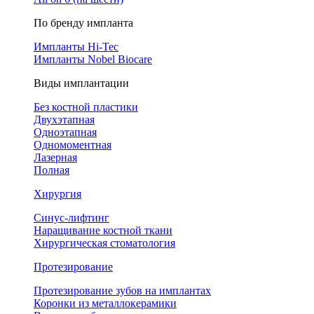
По бренду импланта
Импланты Hi-Tec
Импланты Nobel Biocare
Виды имплантации
Без костной пластики
Двухэтапная
Одноэтапная
Одномоментная
Лазерная
Полная
Хирургия
Синус-лифтинг
Наращивание костной ткани
Хирургическая стоматология
Протезирование
Протезирование зубов на имплантах
Коронки из металлокерамики