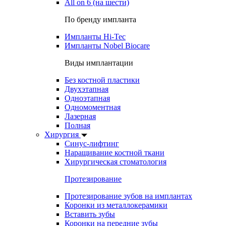
All on 6 (на шести)
По бренду импланта
Импланты Hi-Tec
Импланты Nobel Biocare
Виды имплантации
Без костной пластики
Двухэтапная
Одноэтапная
Одномоментная
Лазерная
Полная
Хирургия
Синус-лифтинг
Наращивание костной ткани
Хирургическая стоматология
Протезирование
Протезирование зубов на имплантах
Коронки из металлокерамики
Вставить зубы
Коронки на передние зубы