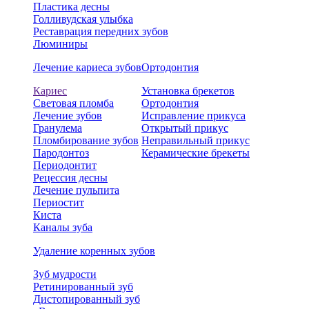
Пластика десны
Голливудская улыбка
Реставрация передних зубов
Люминиры
Лечение кариеса зубов
Ортодонтия
Кариес
Установка брекетов
Световая пломба
Ортодонтия
Лечение зубов
Исправление прикуса
Гранулема
Открытый прикус
Пломбирование зубов
Неправильный прикус
Пародонтоз
Керамические брекеты
Периодонтит
Рецессия десны
Лечение пульпита
Периостит
Киста
Каналы зуба
Удаление коренных зубов
Зуб мудрости
Ретинированный зуб
Дистопированный зуб