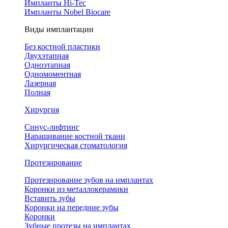
Импланты Hi-Tec
Импланты Nobel Biocare
Виды имплантации
Без костной пластики
Двухэтапная
Одноэтапная
Одномоментная
Лазерная
Полная
Хирургия
Синус-лифтинг
Наращивание костной ткани
Хирургическая стоматология
Протезирование
Протезирование зубов на имплантах
Коронки из металлокерамики
Вставить зубы
Коронки на передние зубы
Коронки
Зубные протезы на имплантах