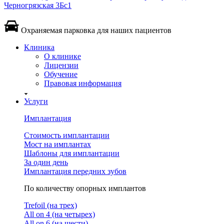
Черногрязская 3Бс1
Охраняемая парковка для наших пациентов
Клиника
О клинике
Лицензии
Обучение
Правовая информация
Услуги
Имплантация
Стоимость имплантации
Мост на имплантах
Шаблоны для имплантации
За один день
Имплантация передних зубов
По количеству опорных имплантов
Trefoil (на трех)
All on 4 (на четырех)
All on 6 (на шести)