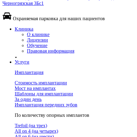
Черногрязская 3Бс1
Охраняемая парковка для наших пациентов
Клиника
О клинике
Лицензии
Обучение
Правовая информация
Услуги
Имплантация
Стоимость имплантации
Мост на имплантах
Шаблоны для имплантации
За один день
Имплантация передних зубов
По количеству опорных имплантов
Trefoil (на трех)
All on 4 (на четырех)
All on 6 (на шести)