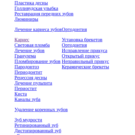
Пластика десны
Голливудская улыбка
Реставрация передних зубов
Люминиры
Лечение кариеса зубов
Ортодонтия
Кариес
Установка брекетов
Световая пломба
Ортодонтия
Лечение зубов
Исправление прикуса
Гранулема
Открытый прикус
Пломбирование зубов
Неправильный прикус
Пародонтоз
Керамические брекеты
Периодонтит
Рецессия десны
Лечение пульпита
Периостит
Киста
Каналы зуба
Удаление коренных зубов
Зуб мудрости
Ретинированный зуб
Дистопированный зуб