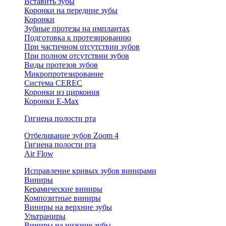
Вставить зубы
Коронки на передние зубы
Коронки
Зубные протезы на имплантах
Подготовка к протезированию
При частичном отсутствии зубов
При полном отсутствии зубов
Виды протезов зубов
Микропротезирование
Система CEREC
Коронки из циркония
Коронки E-Max
Гигиена полости рта
Отбеливание зубов Zoom 4
Гигиена полости рта
Air Flow
Исправление кривых зубов винирами
Виниры
Керамические виниры
Композитные виниры
Виниры на верхние зубы
Ультраниры
Виниры на нижние зубы