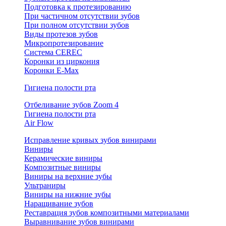
Подготовка к протезированию
При частичном отсутствии зубов
При полном отсутствии зубов
Виды протезов зубов
Микропротезирование
Система CEREC
Коронки из циркония
Коронки E-Max
Гигиена полости рта
Отбеливание зубов Zoom 4
Гигиена полости рта
Air Flow
Исправление кривых зубов винирами
Виниры
Керамические виниры
Композитные виниры
Виниры на верхние зубы
Ультраниры
Виниры на нижние зубы
Наращивание зубов
Реставрация зубов композитными материалами
Выравнивание зубов винирами