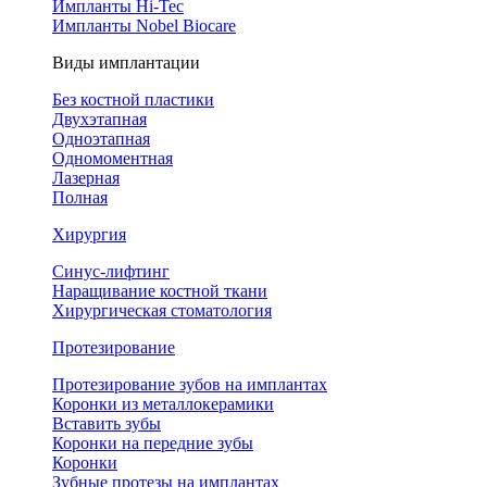
Импланты Hi-Tec
Импланты Nobel Biocare
Виды имплантации
Без костной пластики
Двухэтапная
Одноэтапная
Одномоментная
Лазерная
Полная
Хирургия
Синус-лифтинг
Наращивание костной ткани
Хирургическая стоматология
Протезирование
Протезирование зубов на имплантах
Коронки из металлокерамики
Вставить зубы
Коронки на передние зубы
Коронки
Зубные протезы на имплантах