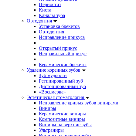
Периостит
Киста
Каналы зуба
Ортодонтия
Установка брекетов
Ортодонтия
Исправление прикуса
Открытый прикус
Неправильный прикус
Керамические брекеты
Удаление коренных зубов
Зуб мудрости
Ретинированный зуб
Дистопированный зуб
«Восьмерка»
Эстетическая стоматология
Исправление кривых зубов винирами
Виниры
Керамические виниры
Композитные виниры
Виниры на верхние зубы
Ультраниры
Виниры на нижние зубы