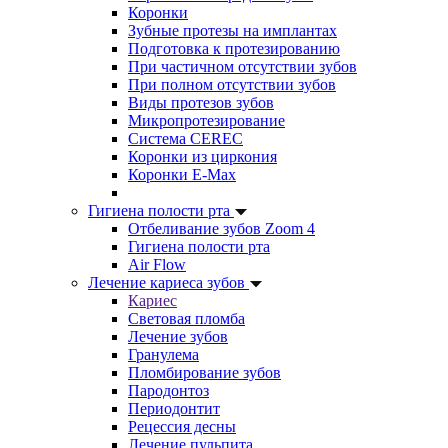
Коронки
Зубные протезы на имплантах
Подготовка к протезированию
При частичном отсутствии зубов
При полном отсутствии зубов
Виды протезов зубов
Микропротезирование
Система CEREC
Коронки из циркония
Коронки E-Max
Гигиена полости рта
Отбеливание зубов Zoom 4
Гигиена полости рта
Air Flow
Лечение кариеса зубов
Кариес
Световая пломба
Лечение зубов
Гранулема
Пломбирование зубов
Пародонтоз
Периодонтит
Рецессия десны
Лечение пульпита