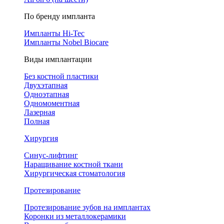
По бренду импланта
Импланты Hi-Tec
Импланты Nobel Biocare
Виды имплантации
Без костной пластики
Двухэтапная
Одноэтапная
Одномоментная
Лазерная
Полная
Хирургия
Синус-лифтинг
Наращивание костной ткани
Хирургическая стоматология
Протезирование
Протезирование зубов на имплантах
Коронки из металлокерамики