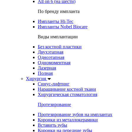
All on 6 (на шести)
По бренду импланта
Импланты Hi-Tec
Импланты Nobel Biocare
Виды имплантации
Без костной пластики
Двухэтапная
Одноэтапная
Одномоментная
Лазерная
Полная
Хирургия
Синус-лифтинг
Наращивание костной ткани
Хирургическая стоматология
Протезирование
Протезирование зубов на имплантах
Коронки из металлокерамики
Вставить зубы
Коронки на передние зубы