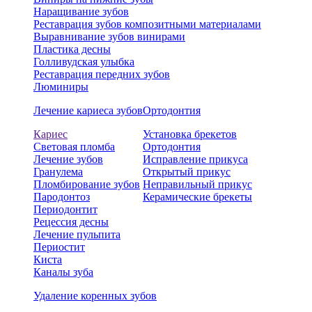
Наращивание зубов
Реставрация зубов композитными материалами
Выравнивание зубов винирами
Пластика десны
Голливудская улыбка
Реставрация передних зубов
Люминиры
Лечение кариеса зубов
Ортодонтия
Кариес
Установка брекетов
Световая пломба
Ортодонтия
Лечение зубов
Исправление прикуса
Гранулема
Открытый прикус
Пломбирование зубов
Неправильный прикус
Пародонтоз
Керамические брекеты
Периодонтит
Рецессия десны
Лечение пульпита
Периостит
Киста
Каналы зуба
Удаление коренных зубов