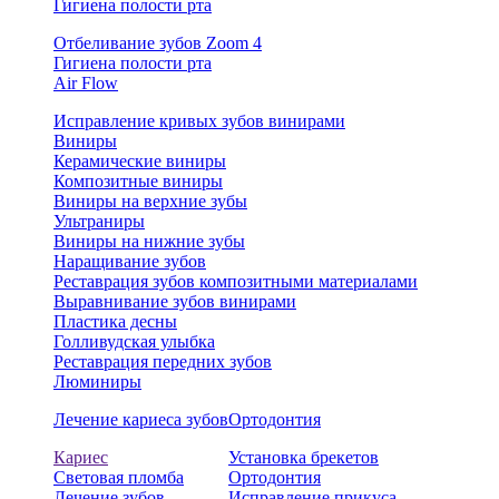
Гигиена полости рта
Отбеливание зубов Zoom 4
Гигиена полости рта
Air Flow
Исправление кривых зубов винирами
Виниры
Керамические виниры
Композитные виниры
Виниры на верхние зубы
Ультраниры
Виниры на нижние зубы
Наращивание зубов
Реставрация зубов композитными материалами
Выравнивание зубов винирами
Пластика десны
Голливудская улыбка
Реставрация передних зубов
Люминиры
Лечение кариеса зубов
Ортодонтия
Кариес
Установка брекетов
Световая пломба
Ортодонтия
Лечение зубов
Исправление прикуса