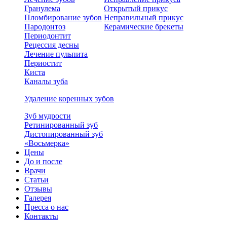
Гранулема
Открытый прикус
Пломбирование зубов
Неправильный прикус
Пародонтоз
Керамические брекеты
Периодонтит
Рецессия десны
Лечение пульпита
Периостит
Киста
Каналы зуба
Удаление коренных зубов
Зуб мудрости
Ретинированный зуб
Дистопированный зуб
«Восьмерка»
Цены
До и после
Врачи
Статьи
Отзывы
Галерея
Пресса о нас
Контакты