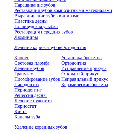
Наращивание зубов
Реставрация зубов композитными материалами
Выравнивание зубов винирами
Пластика десны
Голливудская улыбка
Реставрация передних зубов
Люминиры
Лечение кариеса зубов
Ортодонтия
Кариес
Установка брекетов
Световая пломба
Ортодонтия
Лечение зубов
Исправление прикуса
Гранулема
Открытый прикус
Пломбирование зубов
Неправильный прикус
Пародонтоз
Керамические брекеты
Периодонтит
Рецессия десны
Лечение пульпита
Периостит
Киста
Каналы зуба
Удаление коренных зубов