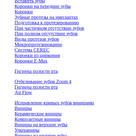
Вставить зубы
Коронки на передние зубы
Коронки
Зубные протезы на имплантах
Подготовка к протезированию
При частичном отсутствии зубов
При полном отсутствии зубов
Виды протезов зубов
Микропротезирование
Система CEREC
Коронки из циркония
Коронки E-Max
Гигиена полости рта
Отбеливание зубов Zoom 4
Гигиена полости рта
Air Flow
Исправление кривых зубов винирами
Виниры
Керамические виниры
Композитные виниры
Виниры на верхние зубы
Ультраниры
Виниры на нижние зубы