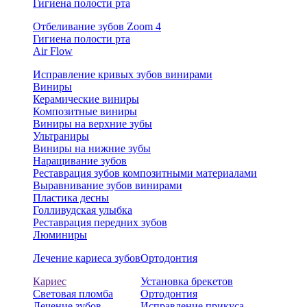
Гигиена полости рта
Отбеливание зубов Zoom 4
Гигиена полости рта
Air Flow
Исправление кривых зубов винирами
Виниры
Керамические виниры
Композитные виниры
Виниры на верхние зубы
Ультраниры
Виниры на нижние зубы
Наращивание зубов
Реставрация зубов композитными материалами
Выравнивание зубов винирами
Пластика десны
Голливудская улыбка
Реставрация передних зубов
Люминиры
Лечение кариеса зубов
Ортодонтия
Кариес
Установка брекетов
Световая пломба
Ортодонтия
Лечение зубов
Исправление прикуса