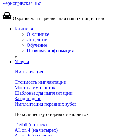
Черногрязская 3Бс1
Охраняемая парковка для наших пациентов
Клиника
О клинике
Лицензии
Обучение
Правовая информация
Услуги
Имплантация
Стоимость имплантации
Мост на имплантах
Шаблоны для имплантации
За один день
Имплантация передних зубов
По количеству опорных имплантов
Trefoil (на трех)
All on 4 (на четырех)
All on 6 (на шести)