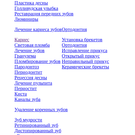
Пластика десны
Голливудская улыбка
Реставрация передних зубов
Люминиры
Лечение кариеса зубов
Ортодонтия
Кариес
Установка брекетов
Световая пломба
Ортодонтия
Лечение зубов
Исправление прикуса
Гранулема
Открытый прикус
Пломбирование зубов
Неправильный прикус
Пародонтоз
Керамические брекеты
Периодонтит
Рецессия десны
Лечение пульпита
Периостит
Киста
Каналы зуба
Удаление коренных зубов
Зуб мудрости
Ретинированный зуб
Дистопированный зуб