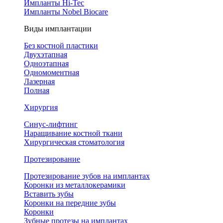
Импланты Hi-Tec
Импланты Nobel Biocare
Виды имплантации
Без костной пластики
Двухэтапная
Одноэтапная
Одномоментная
Лазерная
Полная
Хирургия
Синус-лифтинг
Наращивание костной ткани
Хирургическая стоматология
Протезирование
Протезирование зубов на имплантах
Коронки из металлокерамики
Вставить зубы
Коронки на передние зубы
Коронки
Зубные протезы на имплантах