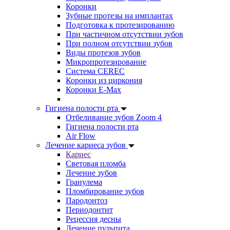
Коронки
Зубные протезы на имплантах
Подготовка к протезированию
При частичном отсутствии зубов
При полном отсутствии зубов
Виды протезов зубов
Микропротезирование
Система CEREC
Коронки из циркония
Коронки E-Max
Гигиена полости рта
Отбеливание зубов Zoom 4
Гигиена полости рта
Air Flow
Лечение кариеса зубов
Кариес
Световая пломба
Лечение зубов
Гранулема
Пломбирование зубов
Пародонтоз
Периодонтит
Рецессия десны
Лечение пульпита