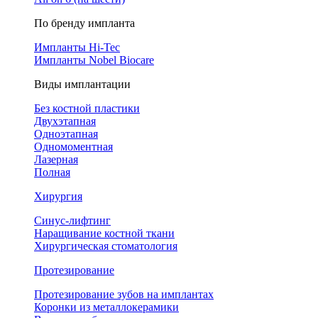
По бренду импланта
Импланты Hi-Tec
Импланты Nobel Biocare
Виды имплантации
Без костной пластики
Двухэтапная
Одноэтапная
Одномоментная
Лазерная
Полная
Хирургия
Синус-лифтинг
Наращивание костной ткани
Хирургическая стоматология
Протезирование
Протезирование зубов на имплантах
Коронки из металлокерамики