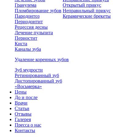
Гранулема
Открытый прикус
Пломбирование зубов
Неправильный прикус
Пародонтоз
Керамические брекеты
Периодонтит
Рецессия десны
Лечение пульпита
Периостит
Киста
Каналы зуба
Удаление коренных зубов
Зуб мудрости
Ретинированный зуб
Дистопированный зуб
«Восьмерка»
Цены
До и после
Врачи
Статьи
Отзывы
Галерея
Пресса о нас
Контакты