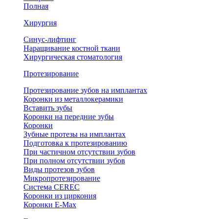
Полная
Хирургия
Синус-лифтинг
Наращивание костной ткани
Хирургическая стоматология
Протезирование
Протезирование зубов на имплантах
Коронки из металлокерамики
Вставить зубы
Коронки на передние зубы
Коронки
Зубные протезы на имплантах
Подготовка к протезированию
При частичном отсутствии зубов
При полном отсутствии зубов
Виды протезов зубов
Микропротезирование
Система CEREC
Коронки из циркония
Коронки E-Max