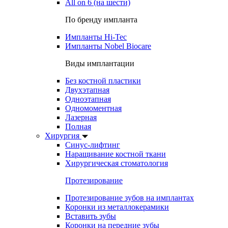
All on 6 (на шести)
По бренду импланта
Импланты Hi-Tec
Импланты Nobel Biocare
Виды имплантации
Без костной пластики
Двухэтапная
Одноэтапная
Одномоментная
Лазерная
Полная
Хирургия
Синус-лифтинг
Наращивание костной ткани
Хирургическая стоматология
Протезирование
Протезирование зубов на имплантах
Коронки из металлокерамики
Вставить зубы
Коронки на передние зубы