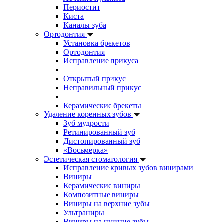
Периостит
Киста
Каналы зуба
Ортодонтия
Установка брекетов
Ортодонтия
Исправление прикуса
Открытый прикус
Неправильный прикус
Керамические брекеты
Удаление коренных зубов
Зуб мудрости
Ретинированный зуб
Дистопированный зуб
«Восьмерка»
Эстетическая стоматология
Исправление кривых зубов винирами
Виниры
Керамические виниры
Композитные виниры
Виниры на верхние зубы
Ультраниры
Виниры на нижние зубы