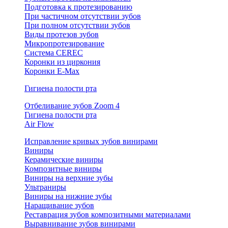
Подготовка к протезированию
При частичном отсутствии зубов
При полном отсутствии зубов
Виды протезов зубов
Микропротезирование
Система CEREC
Коронки из циркония
Коронки E-Max
Гигиена полости рта
Отбеливание зубов Zoom 4
Гигиена полости рта
Air Flow
Исправление кривых зубов винирами
Виниры
Керамические виниры
Композитные виниры
Виниры на верхние зубы
Ультраниры
Виниры на нижние зубы
Наращивание зубов
Реставрация зубов композитными материалами
Выравнивание зубов винирами