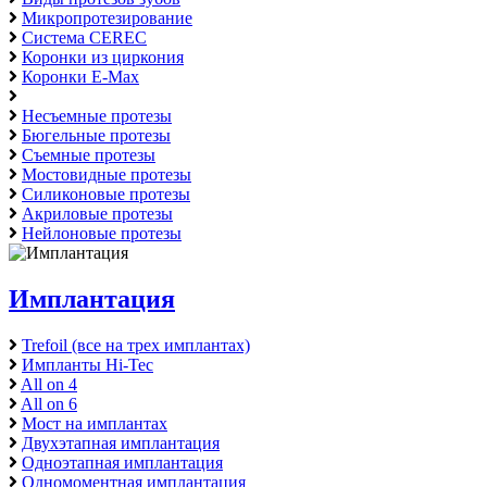
Микропротезирование
Система CEREC
Коронки из циркония
Коронки E-Max
Несъемные протезы
Бюгельные протезы
Съемные протезы
Мостовидные протезы
Cиликоновые протезы
Акриловые протезы
Нейлоновые протезы
Имплантация
Trefoil (все на трех имплантах)
Импланты Hi-Tec
All on 4
All on 6
Мост на имплантах
Двухэтапная имплантация
Одноэтапная имплантация
Одномоментная имплантация