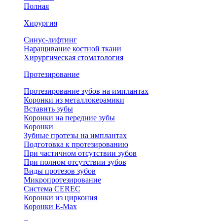
Полная
Хирургия
Синус-лифтинг
Наращивание костной ткани
Хирургическая стоматология
Протезирование
Протезирование зубов на имплантах
Коронки из металлокерамики
Вставить зубы
Коронки на передние зубы
Коронки
Зубные протезы на имплантах
Подготовка к протезированию
При частичном отсутствии зубов
При полном отсутствии зубов
Виды протезов зубов
Микропротезирование
Система CEREC
Коронки из циркония
Коронки E-Max