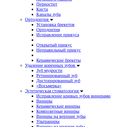
Периостит
Киста
Каналы зуба
Ортодонтия
Установка брекетов
Ортодонтия
Исправление прикуса
Открытый прикус
Неправильный прикус
Керамические брекеты
Удаление коренных зубов
Зуб мудрости
Ретинированный зуб
Дистопированный зуб
«Восьмерка»
Эстетическая стоматология
Исправление кривых зубов винирами
Виниры
Керамические виниры
Композитные виниры
Виниры на верхние зубы
Ультраниры
Виниры на нижние зубы