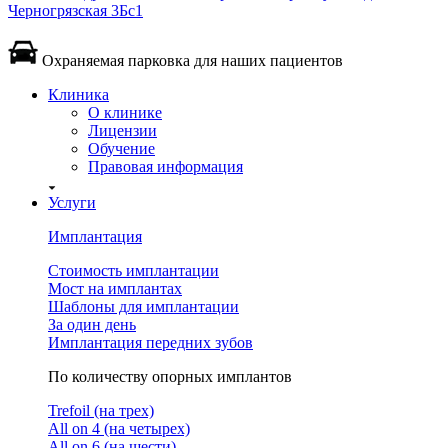
Черногрязская 3Бс1
Охраняемая парковка для наших пациентов
Клиника
О клинике
Лицензии
Обучение
Правовая информация
Услуги
Имплантация
Стоимость имплантации
Мост на имплантах
Шаблоны для имплантации
За один день
Имплантация передних зубов
По количеству опорных имплантов
Trefoil (на трех)
All on 4 (на четырех)
All on 6 (на шести)