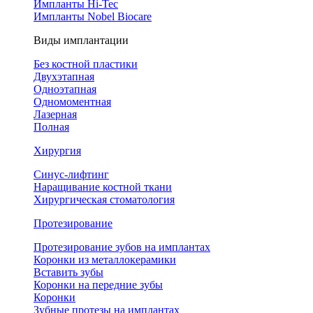
Импланты Hi-Tec
Импланты Nobel Biocare
Виды имплантации
Без костной пластики
Двухэтапная
Одноэтапная
Одномоментная
Лазерная
Полная
Хирургия
Синус-лифтинг
Наращивание костной ткани
Хирургическая стоматология
Протезирование
Протезирование зубов на имплантах
Коронки из металлокерамики
Вставить зубы
Коронки на передние зубы
Коронки
Зубные протезы на имплантах