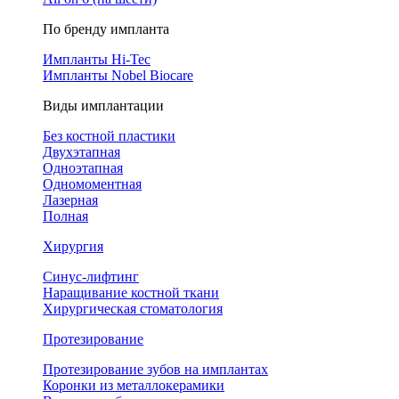
По бренду импланта
Импланты Hi-Tec
Импланты Nobel Biocare
Виды имплантации
Без костной пластики
Двухэтапная
Одноэтапная
Одномоментная
Лазерная
Полная
Хирургия
Синус-лифтинг
Наращивание костной ткани
Хирургическая стоматология
Протезирование
Протезирование зубов на имплантах
Коронки из металлокерамики