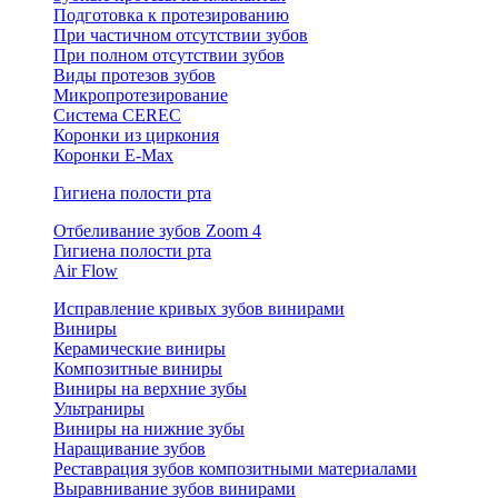
Подготовка к протезированию
При частичном отсутствии зубов
При полном отсутствии зубов
Виды протезов зубов
Микропротезирование
Система CEREC
Коронки из циркония
Коронки E-Max
Гигиена полости рта
Отбеливание зубов Zoom 4
Гигиена полости рта
Air Flow
Исправление кривых зубов винирами
Виниры
Керамические виниры
Композитные виниры
Виниры на верхние зубы
Ультраниры
Виниры на нижние зубы
Наращивание зубов
Реставрация зубов композитными материалами
Выравнивание зубов винирами