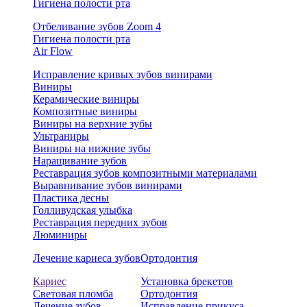
Гигиена полости рта
Отбеливание зубов Zoom 4
Гигиена полости рта
Air Flow
Исправление кривых зубов винирами
Виниры
Керамические виниры
Композитные виниры
Виниры на верхние зубы
Ультраниры
Виниры на нижние зубы
Наращивание зубов
Реставрация зубов композитными материалами
Выравнивание зубов винирами
Пластика десны
Голливудская улыбка
Реставрация передних зубов
Люминиры
Лечение кариеса зубов
Ортодонтия
Кариес
Установка брекетов
Световая пломба
Ортодонтия
Лечение зубов
Исправление прикуса