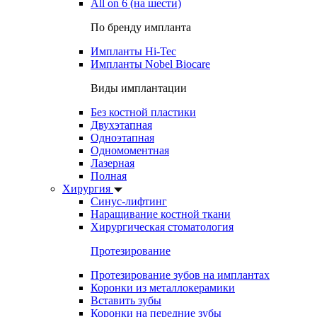
All on 6 (на шести)
По бренду импланта
Импланты Hi-Tec
Импланты Nobel Biocare
Виды имплантации
Без костной пластики
Двухэтапная
Одноэтапная
Одномоментная
Лазерная
Полная
Хирургия
Синус-лифтинг
Наращивание костной ткани
Хирургическая стоматология
Протезирование
Протезирование зубов на имплантах
Коронки из металлокерамики
Вставить зубы
Коронки на передние зубы