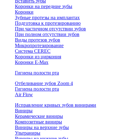
Вставить зубы
Коронки на передние зубы
Коронки
Зубные протезы на имплантах
Подготовка к протезированию
При частичном отсутствии зубов
При полном отсутствии зубов
Виды протезов зубов
Микропротезирование
Система CEREC
Коронки из циркония
Коронки E-Max
Гигиена полости рта
Отбеливание зубов Zoom 4
Гигиена полости рта
Air Flow
Исправление кривых зубов винирами
Виниры
Керамические виниры
Композитные виниры
Виниры на верхние зубы
Ультраниры
Виниры на нижние зубы