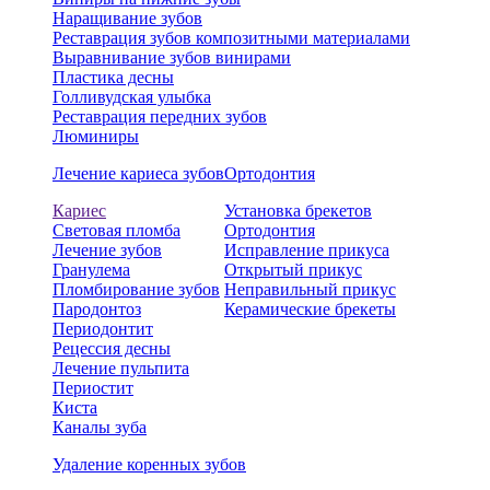
Наращивание зубов
Реставрация зубов композитными материалами
Выравнивание зубов винирами
Пластика десны
Голливудская улыбка
Реставрация передних зубов
Люминиры
Лечение кариеса зубов
Ортодонтия
Кариес
Установка брекетов
Световая пломба
Ортодонтия
Лечение зубов
Исправление прикуса
Гранулема
Открытый прикус
Пломбирование зубов
Неправильный прикус
Пародонтоз
Керамические брекеты
Периодонтит
Рецессия десны
Лечение пульпита
Периостит
Киста
Каналы зуба
Удаление коренных зубов