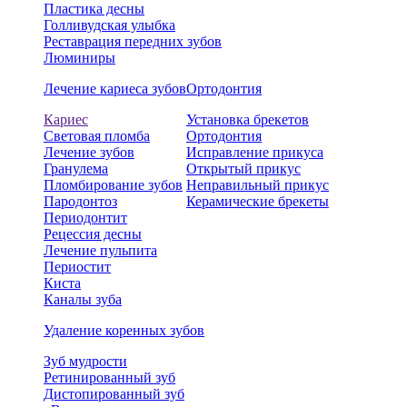
Пластика десны
Голливудская улыбка
Реставрация передних зубов
Люминиры
Лечение кариеса зубов
Ортодонтия
Кариес
Установка брекетов
Световая пломба
Ортодонтия
Лечение зубов
Исправление прикуса
Гранулема
Открытый прикус
Пломбирование зубов
Неправильный прикус
Пародонтоз
Керамические брекеты
Периодонтит
Рецессия десны
Лечение пульпита
Периостит
Киста
Каналы зуба
Удаление коренных зубов
Зуб мудрости
Ретинированный зуб
Дистопированный зуб