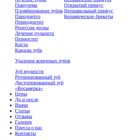
Гранулема
Открытый прикус
Пломбирование зубов
Неправильный прикус
Пародонтоз
Керамические брекеты
Периодонтит
Рецессия десны
Лечение пульпита
Периостит
Киста
Каналы зуба
Удаление коренных зубов
Зуб мудрости
Ретинированный зуб
Дистопированный зуб
«Восьмерка»
Цены
До и после
Врачи
Статьи
Отзывы
Галерея
Пресса о нас
Контакты