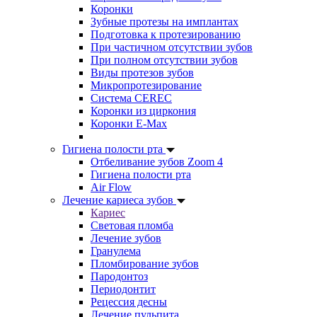
Коронки
Зубные протезы на имплантах
Подготовка к протезированию
При частичном отсутствии зубов
При полном отсутствии зубов
Виды протезов зубов
Микропротезирование
Система CEREC
Коронки из циркония
Коронки E-Max
Гигиена полости рта
Отбеливание зубов Zoom 4
Гигиена полости рта
Air Flow
Лечение кариеса зубов
Кариес
Световая пломба
Лечение зубов
Гранулема
Пломбирование зубов
Пародонтоз
Периодонтит
Рецессия десны
Лечение пульпита