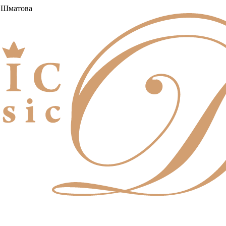
а Шматова