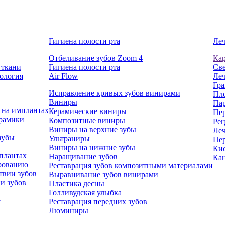
Гигиена полости рта
Леч
Отбеливание зубов Zoom 4
Ка
 ткани
Гигиена полости рта
Све
ология
Air Flow
Леч
Гра
Исправление кривых зубов винирами
Пл
Виниры
Па
 на имплантах
Керамические виниры
Пе
ерамики
Композитные виниры
Рец
Виниры на верхние зубы
Леч
зубы
Ультраниры
Пе
Виниры на нижние зубы
Ки
плантах
Наращивание зубов
Кан
ированию
Реставрация зубов композитными материалами
твии зубов
Выравнивание зубов винирами
и зубов
Пластика десны
Голливудская улыбка
е
Реставрация передних зубов
Люминиры