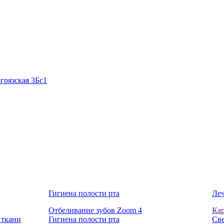
грязская 3Бс1
Гигиена полости рта
Леч
Отбеливание зубов Zoom 4
Ка
 ткани
Гигиена полости рта
Све