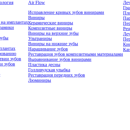
ология
Air Flow
Леч
Гра
Исправление кривых зубов винирами
Пл
Виниры
Па
 на имплантах
Керамические виниры
Пе
ерамики
Композитные виниры
Рец
Виниры на верхние зубы
Леч
зубы
Ультраниры
Пе
Виниры на нижние зубы
Ки
плантах
Наращивание зубов
Кан
ированию
Реставрация зубов композитными материалами
твии зубов
Выравнивание зубов винирами
и зубов
Пластика десны
Голливудская улыбка
е
Реставрация передних зубов
Люминиры