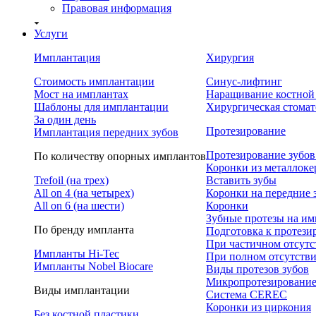
Правовая информация
Услуги
Имплантация
Хирургия
Стоимость имплантации
Синус-лифтинг
Мост на имплантах
Наращивание костной
Шаблоны для имплантации
Хирургическая стомат
За один день
Протезирование
Имплантация передних зубов
Протезирование зубов
По количеству опорных имплантов
Коронки из металлок
Trefoil (на трех)
Вставить зубы
All on 4 (на четырех)
Коронки на передние 
All on 6 (на шести)
Коронки
Зубные протезы на им
По бренду импланта
Подготовка к протез
При частичном отсутс
Импланты Hi-Tec
При полном отсутстви
Импланты Nobel Biocare
Виды протезов зубов
Микропротезировани
Виды имплантации
Система CEREC
Коронки из циркония
Без костной пластики