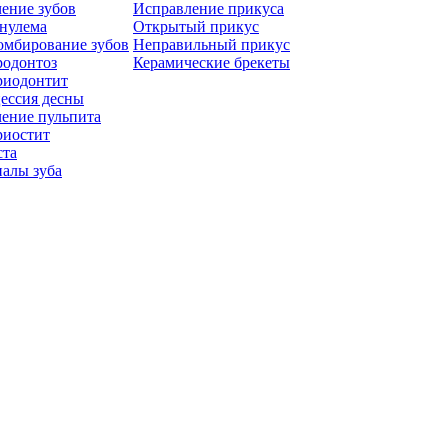
ение зубов
Исправление прикуса
нулема
Открытый прикус
омбирование зубов
Неправильный прикус
родонтоз
Керамические брекеты
риодонтит
ессия десны
ение пульпита
риостит
ста
алы зуба