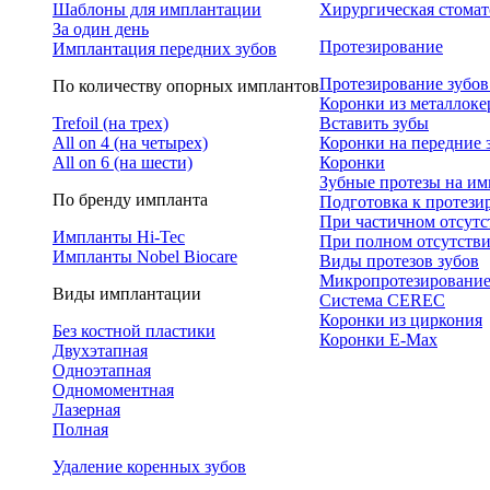
Шаблоны для имплантации
Хирургическая стомат
За один день
Протезирование
Имплантация передних зубов
Протезирование зубов
По количеству опорных имплантов
Коронки из металлок
Trefoil (на трех)
Вставить зубы
All on 4 (на четырех)
Коронки на передние 
All on 6 (на шести)
Коронки
Зубные протезы на им
По бренду импланта
Подготовка к протез
При частичном отсутс
Импланты Hi-Tec
При полном отсутстви
Импланты Nobel Biocare
Виды протезов зубов
Микропротезировани
Виды имплантации
Система CEREC
Коронки из циркония
Без костной пластики
Коронки E-Max
Двухэтапная
Одноэтапная
Одномоментная
Лазерная
Полная
Удаление коренных зубов