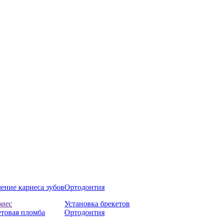
ение кариеса зубов
Ортодонтия
риес
Установка брекетов
товая пломба
Ортодонтия