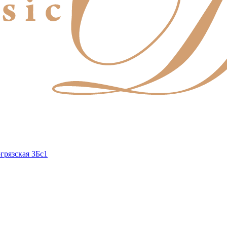
грязская 3Бс1