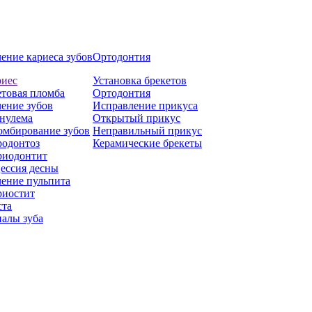
ение кариеса зубов
Ортодонтия
риес
Установка брекетов
товая пломба
Ортодонтия
ение зубов
Исправление прикуса
нулема
Открытый прикус
омбирование зубов
Неправильный прикус
родонтоз
Керамические брекеты
риодонтит
ессия десны
ение пульпита
риостит
ста
алы зуба